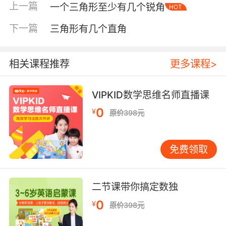
上一篇
一个三角形至少有几个锐角
HOT
下一篇
三角形有几个直角
相关课程推荐
更多课程>
VIPKID数学思维名师直播课
0
¥
原价398元
内容简介
免费领取
连环漫画《父与子》是德国幽默大师埃·奥·卜劳恩
的不朽杰作。作品中一个个生动幽默的小故事都
二节课带你搞定数独
是来自于漫画家在生活中的真实感受，父与子实
际上就是卡劳恩与儿子克里斯蒂安的真实写照。
0
¥
原价398元
一幅幅小巧精湛的画面闪烁着智慧之光，无言地