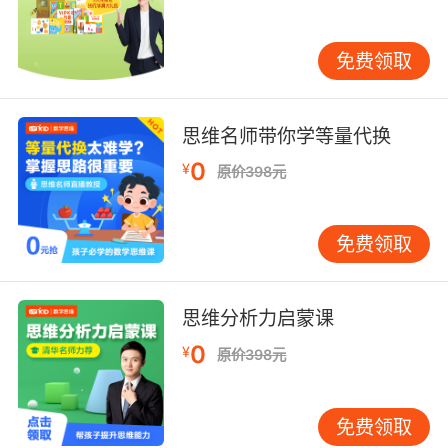
“芝麻街成长故事乐园”系列之一。
《和朋友在一起》讲述了：
免费领取
美食家甜饼怪邀请朋友们到他家聚餐。他是如何
组织这次有趣的聚餐的呢？甜饼怪会为你一一道
思维名师带你学等量代换
来。
0
¥
原价398元
艾摩在医院里认识了新朋友安吉拉，他邀请安吉
拉到芝麻街做客。安吉拉会喜欢芝麻街上的伙伴
免费领取
吗？她能不能和他们相处融洽呢？
佐伊很喜欢她的小喇叭，她的朋友们也喜欢它。
思维分析力启蒙课
大家都想玩一玩小喇叭，佐伊应不应该让大家分
享她的玩具呢？如果喇叭被大家玩坏了怎么办？
0
¥
原价398元
和芝麻街的朋友们在一起，每天都充满了无穷的
乐趣！
免费领取