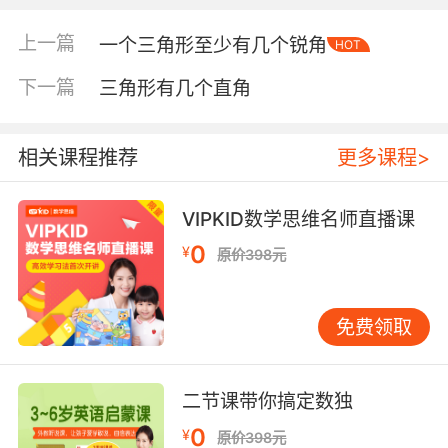
上一篇
一个三角形至少有几个锐角
HOT
下一篇
三角形有几个直角
相关课程推荐
更多课程>
VIPKID数学思维名师直播课
0
¥
原价398元
免费领取
内容简介
二节课带你搞定数独
《和朋友在一起》由美国芝麻街工作室编著，是
0
¥
原价398元