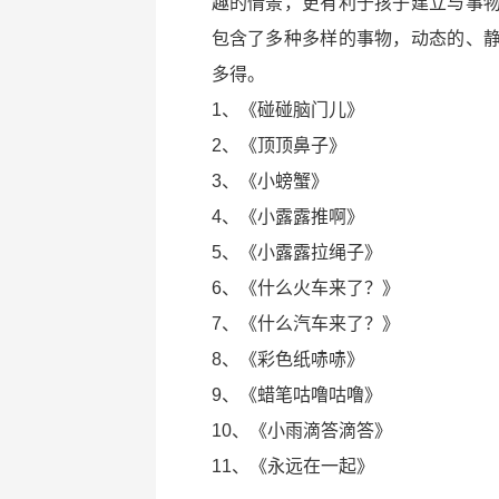
趣的情景，更有利于孩子建立与事
包含了多种多样的事物，动态的、
多得。
1、《碰碰脑门儿》
2、《顶顶鼻子》
3、《小螃蟹》
4、《小露露推啊》
5、《小露露拉绳子》
6、《什么火车来了？》
7、《什么汽车来了？》
8、《彩色纸哧哧》
9、《蜡笔咕噜咕噜》
10、《小雨滴答滴答》
11、《永远在一起》