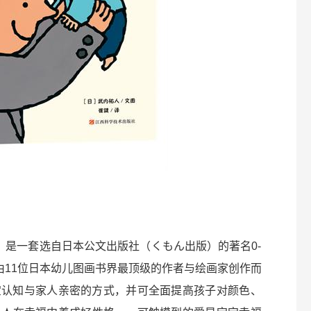
》是一套选自日本公文出版社（くもん出版）的著名0-
由11位日本幼儿图画书界最顶级的作者与绘画家创作而
宝认知与家人亲密的方式，并可全面提高孩子对颜色、