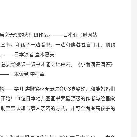
当之无愧的大师级作品。——日本亚马逊网站
这套书。和孩子一边看书，一边和他碰碰脑门儿、顶顶
。——日本读者 直木夏美
，总要给她读一读书才能让她睡去。《小雨滴答滴答》
——日本读者 中村幸
——婴儿读物馆>>★最适合0-3岁婴幼儿和准妈妈们
开始！11位日本幼儿图画书界最顶级的作者与绘画家
帮助宝宝认知与家人亲密的方式，并可全面提高孩子的