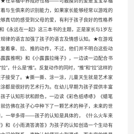
。★在幸福中养成好性格——可触摸到的爱是宝宝幸福
有着与生俱来的识别能力，如果家长能够经常以游戏的
能够真切的感受到父母的爱，有利于孩子良好的性格养
和《永远在一起》这三本书的主题，正是家长与1岁左
有规律的语言加强了孩子的语言及情感认知。★在游戏
重复着拿、拉、推的动作，不过，他们并不明白这些动
小露露推啊》和《小露露拉绳子》，一边读一边配合书
”，什么是“推”。反复动作的同时，“推”和“拉”这样的
孩子接受了。★撕一撕、涂一涂，儿童天生就是艺术家
涂涂都是很好的艺术行为。在幼儿早期为孩子提供丰富
导孩子认知形状和颜色，一边读《彩色纸哧哧》《蜡笔
，就仿佛在孩子心中种下了一颗艺术的种子，未来的世
知，一举多得——孩子的认知是具体的，《什么火车来
蟹》和《小雨滴答滴答》为孩子的认知创造一个生动有