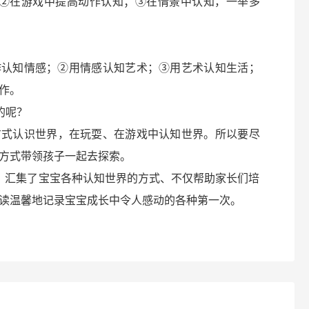
②在游戏中提高动作认知；③在情景中认知，一举多
作认知情感；②用情感认知艺术；③用艺术认知生活；
作。
的呢？
方式认识世界，在玩耍、在游戏中认知世界。所以要尽
方式带领孩子一起去探索。
》汇集了宝宝各种认知世界的方式、不仅帮助家长们培
读温馨地记录宝宝成长中令人感动的各种第一次。