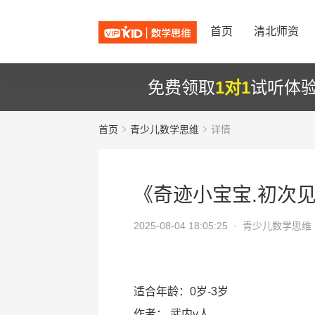
首页
清北师资
免费领取
1对1
试听体
首页
青少儿数学思维
详情
《奇迹小宝宝.初次
2025-08-04 18:05:25 ·
青少儿数学思维
适合年龄：0岁-3岁
作者：
武内v人