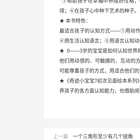
①帮助孩子在幸福中养成好性格；
得；④在孩子心中种下艺术的种子。
★ 本书特色：
最适合孩子的认知方式——①用动
④用生活认知语言；⑤用语言认知动
★ 0——3岁的宝宝是如何认知世界
他们用动感的、可触摸的、互动的
可能尊重孩子的方式，用适合他们的
★《奇迹小宝宝?初次见面绘本系列
养孩子的各方面认知能力，也借助阅
上一篇
一个三角形至少有几个锐角