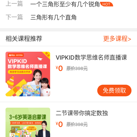
上一篇
一个三角形至少有几个锐角
HOT
下一篇
三角形有几个直角
相关课程推荐
更多课程>
VIPKID数学思维名师直播课
0
¥
原价398元
内容简介
免费领取
内装216副精美图片的超值礼盒装
二节课带你搞定数独
卡片、挂图、画册，想变就变
0
¥
原价398元
这套读物既是大卡，也可以用细绳穿起来变成挂
图，还可以装订成画册。想变就变的形式，既能