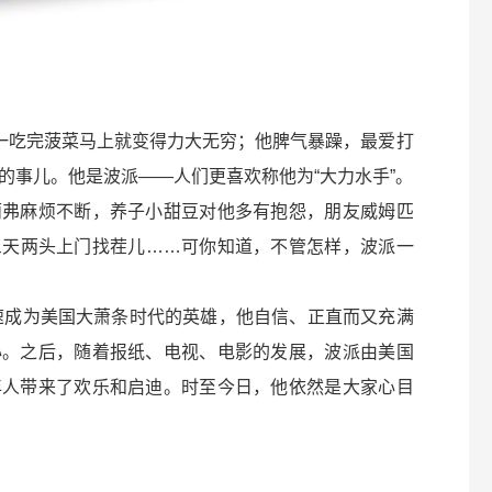
，一吃完菠菜马上就变得力大无穷；他脾气暴躁，最爱打
的事儿。他是波派——人们更喜欢称他为“大力水手”。
丽弗麻烦不断，养子小甜豆对他多有抱怨，朋友威姆匹
三天两头上门找茬儿……可你知道，不管怎样，波派一
迅速成为美国大萧条时代的英雄，他自信、正直而又充满
心。之后，随着报纸、电视、电影的发展，波派由美国
年人带来了欢乐和启迪。时至今日，他依然是大家心目