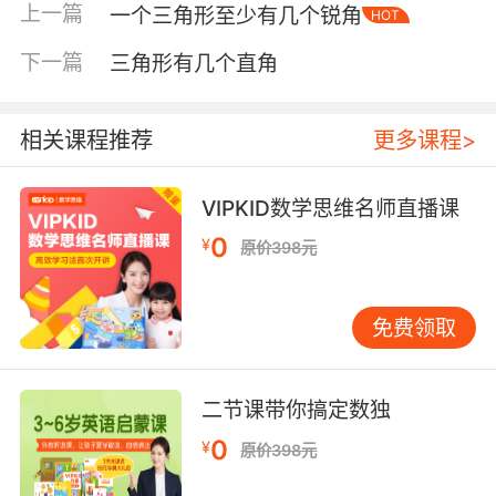
上一篇
一个三角形至少有几个锐角
HOT
下一篇
三角形有几个直角
相关课程推荐
更多课程>
内容简介
VIPKID数学思维名师直播课
0
¥
原价398元
面宝是城中的开心果和超级巨星，他热爱表演，
唱歌跳舞变魔术无所不能，是《每日面报》的头
条常客，在他的感染下，这里的居民个个面带微
免费领取
笑地生活，开朗温暖又和善。然而世界是相对
的，有一个温暖的面条城，就会有一个冰冷的老
二节课带你搞定数独
米镇！
0
¥
原价398元
老米镇也在中国城里，果然，这里的人、冬菇和
云彩全部是由米做成的。米头是这个镇上有点儿