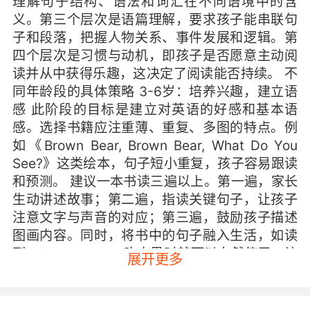
理解句子结构、语法和词汇在不同语境中的含
义。第三个层次是语篇理解，要求孩子能串联句
子和段落，把握人物关系、事件发展和逻辑。第
四个层次是习惯与动机，即孩子是否愿意主动阅
读并从中获得乐趣，这决定了阅读能否持续。 不
同年龄段的具体策略 3-6岁：培养兴趣，建立语
感 此阶段的目标是建立对英语的好感和基本语
感。选择书籍应注重薄、重复、多图的特点。例
如《Brown Bear, Brown Bear, What Do You
See?》这类绘本，句子短小重复，孩子容易跟读
和预测。 建议一本书读三遍以上。第一遍，家长
生动讲述故事；第二遍，指读关键句子，让孩子
注意文字与声音的对应；第三遍，鼓励孩子描述
图画内容。同时，将书中的句子融入生活，如读
到“I like apples”，吃水果时就可以自然使用，让
展开更多
孩子感到英语是实用的。 7-10岁：强化拼读，建
立理解习惯 小学阶段的孩子常将自然拼读视为独
立练习，未能应用于实际阅读。家长可尝试“读前