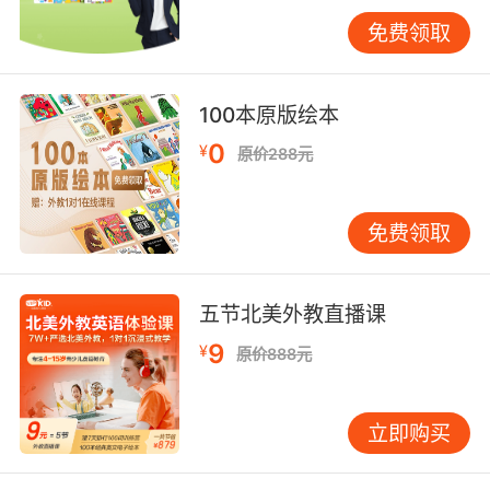
当前水平，既能提供适当挑战，又不会造成过大
免费领取
障碍。长期停留在过于简单的文本或盲目挑战高
难度，都不利于能力发展。 培养科学的阅读习惯
每天固定时间阅读15-20分钟，效果远胜周末突
100本原版绘本
击。这符合“短时高频”的学习原则，有助于形成
0
¥
原价288元
长期记忆。家长可设立“家庭阅读时间”，在家中
布置英语阅读角，营造沉浸环境。 阅读策略上，
应避免孩子逐字翻译。可引导采用“预测-验证”
免费领取
法：阅读前观察标题、插图，预测内容；阅读时
先快速扫读抓主旨，再精读关键部分；阅读后总
结归纳，验证预测。这种方法能提升整体理解、
五节北美外教直播课
信息筛选和逻辑思维能力。 例如，阅读一篇关于
9
¥
原价888元
清洁工伪装成白领的短篇故事。阅读前，讨论“白
领”与“蓝领”的区别；阅读中，关注人物行为动
机；阅读后，探讨“如果你是故事中的妻子，会怎
立即购买
么想”，深化理解。 应对常见困难 孩子遇到困难
时，家长需耐心分析原因。若是单词问题，可教