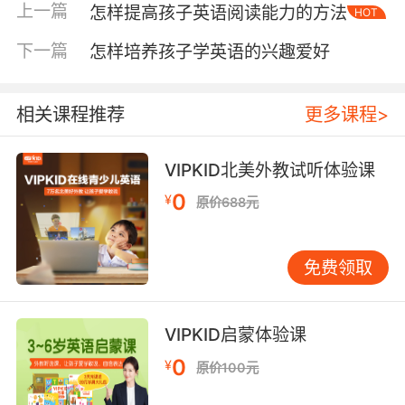
上一篇
怎样提高孩子英语阅读能力的方法
HOT
一分钟热身”：让孩子在书中圈出常见拼读组合
（如sh、ch）的单词先读一读，再开始阅读。不
下一篇
怎样培养孩子学英语的兴趣爱好
必要求每个词发音完美，但要鼓励孩子遇到生词
先尝试拼读。 阅读句子时，家长可用中文问简单
问题，如“这句话在说谁？在做什么？”，帮助孩
相关课程推荐
更多课程>
子抓住句意，逐步建立理解习惯。 11-14岁：从
句子理解到结构把握 初中阶段阅读信息密度增
VIPKID北美外教试听体验课
大，逻辑性更强。训练重点应转向把握文章结
0
¥
原价688元
构。可培养三个习惯：第一，阅读前先看标题和
首段，预测文章大意；第二，每段读后用一句中
文概括段落主旨；第三，关注because、but、
免费领取
so等连接词，抓住逻辑关系。 若孩子对说明文有
抵触，可从其兴趣主题（如动物、科技）切入，
先激发阅读意愿，再逐步引导技巧。 选择合适的
VIPKID启蒙体验课
阅读材料 阅读材料难度需与孩子水平匹配。对于
0
¥
原价100元
小学中高年级及以上学生，引入分级阅读体系很
重要。应遵循“i+1”原则，即材料难度略高于孩子