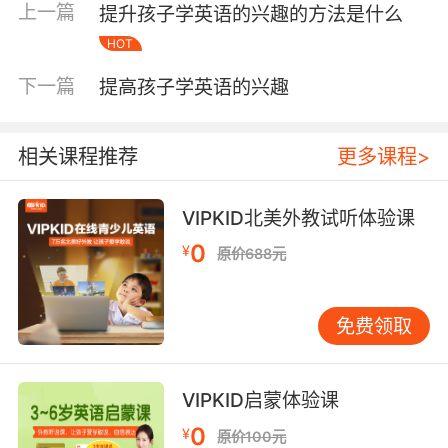
上一篇
提升孩子学英语的兴趣的方法是什么
《Peppa Pig》，其对话简单、场景贴近生活，
HOT
便于孩子理解。 善用多媒体资源能增强趣味性。
在数字时代，合理利用优质英语学习APP、互动
下一篇
提高孩子学英语的兴趣
电子书或教育视频是不错的选择。家长需把控内
容质量与使用时间。建议亲子共同观看英文动画
或纪录片，观后交流讨论，既能学习语言，也能
相关课程推荐
更多课程>
促进亲子互动。 建立积极的反馈机制。孩子需要
成就感来维持动力。反馈不必是物质奖励，真诚
VIPKID北美外教试听体验课
的认可更重要。当孩子尝试用英语表达时，即使
0
¥
有误，也应先肯定其勇气，再温和纠正。避免使
原价688元
用“你又错了”等否定言辞。可以制作“英语成就
墙”，记录每日学会的新词、唱完的歌曲等小进
免费领取
步，视觉化的成长记录能有效激励孩子。 将英语
与孩子的兴趣爱好结合。每个孩子都有热衷的领
域，如恐龙、太空或绘画。找到这些兴趣点，并
VIPKID启蒙体验课
提供相应的英语资源。喜欢恐龙的孩子可以观看
0
¥
英文恐龙纪录片，喜欢足球的则可以听英文赛事
原价100元