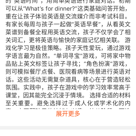
的“英语时间”，用简单英语进行家庭对话。初期
可以从“What’s for dinner?”这类基础问答开始，
重在让孩子体验英语是交流媒介而非考试科目。
有家长每周与孩子一起做“英语早餐”，从看英文
菜谱到备餐全程用英语交流，孩子不仅学会了相
关词汇，更将英语与愉快的家庭记忆相关联。 游
戏化学习是极佳策略。孩子天性爱玩，通过游戏
学语言最为自然。“单词寻宝”游戏，可将家中物
品贴上英文标签让孩子寻找；“角色扮演”游戏，
则可模拟餐厅点餐、医院看病等场景进行英语对
话。这些活动无需复杂道具，核心在于营造轻松
氛围。实践中，孩子在游戏中的学习效率常高于
课堂，因其能完全沉浸于情境。 选择合适的材料
至关重要。避免选择过于成人化或学术化的内
容，应匹配孩子的认知与兴趣。幼儿阶段，可选
展开更多
择韵律感强的英文儿歌，如《Twinkle Twinkle
Little Star》，其节奏明快、重复性高，易于跟
唱。小学阶段，可引入英文绘本和动画片，如