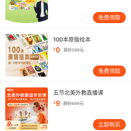
解说。当英语成为探索兴趣的桥梁时，学习就变
成了自发行为。 家长的参与和示范作用不容忽
免费领取
视。若家长自身回避英语，很难要求孩子热爱
它。家长无需水平很高，但应展现积极的学习态
度。可以和孩子一起看带字幕的英文电影、学唱
100本原版绘本
英文歌，或参加英语活动。当孩子看到家长也在
0
¥
学习时，他会感到这是全家参与的有意义之事，
原价288元
而非强加的任务。 保持耐心，尊重孩子的学习节
奏。每个孩子语言发展速度不同，有的开口早，
免费领取
有的需要更长沉默期。切勿盲目与其他孩子比
较，或设定不切实际的目标。语言学习是渐进过
程，会有平台期与突破期。重要的是持续提供丰
五节北美外教直播课
富的语言输入，创造安全、鼓励的表达环境，相
9
¥
信孩子会按照自己的步调进步。 定期调整策略也
原价888元
很有必要。孩子的兴趣与成长阶段不断变化，学
习方法也需相应调整。家长应细心观察孩子的反
立即购买
应，若某种方法效果不佳，便灵活尝试新方式。