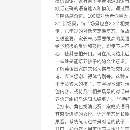
模仿跟读。这有助于掌握地道的语音
缺乏正确的语音输入和模仿。通过跟
习应循序渐进。100篇对话看似量大
3个新场景，每个场景包含2-3个
步。已学过的对话需定期复习，温故
色很重要。家长未必需要很高的英语
给予积极的反馈和鼓励，即使表达不
心，使其害怕开口。可在练习结束后
一益处是能培养孩子的跨文化意识。
了解英语国家的文化习惯与社交礼仪
请、表达感谢、得体告别等。这种文
于年龄较大的孩子，在掌握基础对话
创内容，或将几个相关场景的对话串
养语言组织与逻辑思维能力。 坚持
话打卡、角色扮演比赛、家庭英语日
其感受进步的喜悦。语言学习是长期
果看，系统练习过情景对话的孩子，
开口，能自然地用英语表达想法与需