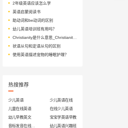
2年级英语应该怎么学
英语启蒙阅读书
助动词和be动词的区别
幼儿英语培训班有用吗？
Christianity是什么意思_Christianity怎么读_音标ˌkrɪstɪˈænətɪ
状语从句和定语从句的区别
使用英语描述宠物的睡眠护理？
热搜推荐
少儿英语
少儿英语在线
儿童在线英语
在线少儿英语
幼儿早教英文
宝宝学英语早教
音标发音在线试听
幼儿英语兴趣班