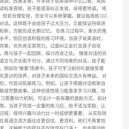
语调，改善发音。许多孩子说英语带中式口音，常因
读标准音频，孩子能逐渐纠正发音，说得更地道。 练
，但若合理安排，完全可以系统掌握。建议每周练习2-
相关对话。这样既不会给孩子过大压力，又能保证持续进
知新，方能形成长期记忆。 在练习过程中，家长的角
水平，但应创造积极的练习环境。当孩子说英语时，
完美，也先肯定其努力。过度纠正会打击孩子自信
，再与孩子一起回顾，探讨改进之处。 情景对话的另
语言与文化密不可分，通过不同场景的对话，孩子能
。例如在“做客”场景中，孩子可学习如何礼貌接受邀
化意识的培养，对孩子未来的国际交流大有裨益。 对
后，可尝试拓展练习。例如，让孩子根据对话框架自
联成完整故事。这种创造性练习能激发学习兴趣，培
练习需要动力机制。可设计一些有趣的激励方式，如对
等。当孩子完成一定量的练习后，给予适当奖励，让
过程，保持兴趣与动力比一时成绩更重要。 从实际效
在英语交流方面往往更自信、更流利。他们不再害怕
求。这种能力的提升不仅体现在口语上，也会带动听