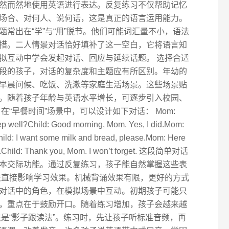
然而然地使用英语进行表达。反复练习不仅帮助记忆
场合、对何人、说何话，这是真正的语言运用能力。
常出在“学”与“用”脱节。他们可能词汇量不小，语法
措。二人情景对话恰好填补了这一空白，它将语言知
拟互动中学会发起对话、回应与延续话题。 选择合适
段的孩子，对话的复杂度和主题应有所区别。年幼的
早晨问候、吃饭、洗漱等家庭生活场景。这些场景贴
。随着孩子年龄与英语水平增长，可逐步引入校园、
“早餐时间”场景中，可以设计如下对话： Mom:
ep well?Child: Good morning, Mom. Yes, I did.Mom:
hild: I want some milk and bread, please.Mom: Here
bag.Child: Thank you, Mom. I won’t forget. 这段简单对话
本交际功能。通过反复练习，孩子能自然掌握这些表
法直接影响学习效果。机械背诵效果有限，更好的方式
对话中的角色，在模拟场景中互动。初期孩子可能只
，重点在于鼓励开口。随着练习增加，孩子会越来越
是“影子跟读法”。练习时，先让孩子听标准音频，再