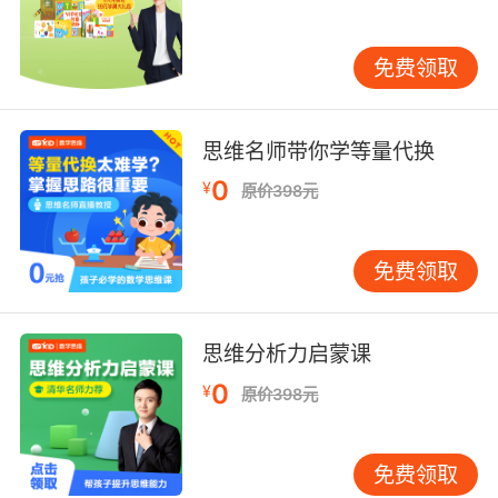
内容简介
免费领取
深海，寂静而黑暗。
思维名师带你学等量代换
失踪的潜水员和一张神秘的海底地图，
0
¥
原价398元
让麻团科考探险队再次踏上艰险的征程。
凶恶的大王乌贼与深海潜水家抹香鲸的殊死对
免费领取
决。
失事的深海潜水器危在旦夕。
思维分析力启蒙课
0
¥
原价398元
一艘神出鬼没的幽灵潜艇，
一个高深莫测、举止古怪的船长，
免费领取