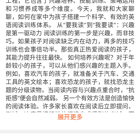
工程，它包含了兴趣培养、技能训练、策略运用
和习惯养成等多个维度。今天，我就和大家聊
聊，如何在家中为孩子搭建一个科学、有效的英
语阅读训练体系。 从“要我读”到“我要读”：兴趣
是第一驱动力 阅读训练的第一步是兴趣，而非技
巧。如果孩子对阅读缺乏内在动力，再多的技巧
训练也会事倍功半。那些真正热爱阅读的孩子，
其能力提升往往最快。 如何培养兴趣呢？对于年
龄较小的孩子，可以从他们感兴趣的主题入手。
例如，喜欢汽车的孩子，就准备关于汽车、交通
工具的英文绘本；喜欢恐龙的孩子，就找恐龙主
题的分级读物。当阅读内容与兴趣点重合时，“抗
拒感”便会自然减弱。 另一个有效方法是创造愉快
的阅读体验。许多家长喜欢在阅读后立即提问、
测试，这容易把轻松的阅读变成紧张的考试。不
展开更多
妨试试“无压力阅读”模式：和孩子一起窝在沙发
里，单纯享受故事，偶尔讨论有趣的插图，或猜
测接下来的情节。这种没有压力的氛围，反而能