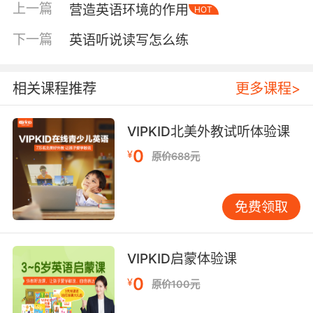
上一篇
营造英语环境的作用
HOT
让孩子更放松地沉浸在语言环境中。 分级阅读：
找到孩子的“最近发展区” 许多家长问：“我该给孩
下一篇
英语听说读写怎么练
子选什么书？”我的回答通常是：选择适合孩子当
前水平的“分级读物”。“最近发展区”是教育心理学
中的一个概念，指的是孩子现有水平和在他人帮
相关课程推荐
更多课程>
助下能达到的水平之间的差距。好的分级阅读体
系正是基于这个原理设计的，它能确保孩子读的
VIPKID北美外教试听体验课
书既不会因为太难而挫伤信心，也不会因为太简
0
¥
原价688元
单而失去挑战。 在选择分级读物时，建议家长关
注“可理解性输入”原则。简单来说，就是孩子读
的书，生词量控制在5%左右。这样，孩子既能借
免费领取
助上下文猜测新词的意思，又不会因为生词过多
而卡住。市面上有许多优秀的分级阅读体系，它
们都有清晰的级别划分，家长可根据孩子的实际
VIPKID启蒙体验课
水平进行选择。 不同年龄段的阅读训练侧重点 阅
0
¥
原价100元
读训练需要根据孩子的认知发展阶段进行调整，
不能“一刀切”。 对于3-6岁的启蒙阶段孩子，核