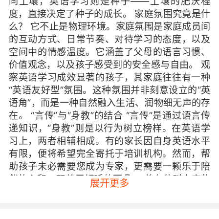
同土壤，英语学习则是种子——土壤的肥沃程
度，直接决定了种子的成长。 家庭氛围究竟是什
么？ 它不止是物理环境。家庭氛围是家庭成员间
的互动方式、日常节奏、对待学习的态度，以及
空间中的情感温度。它涵盖了父母的语言习惯、
价值观念，以及孩子感受到的安全感与自由。 观
察英语学习成效显著的孩子，其家庭往往有一种
“英语友好型”氛围。这种氛围并非刻意设立的“英
语角”，而是一种自然融入生活、润物细无声的存
在。 “言传”与“身教”的结合 “言传”是通过语言传
递知识，“身教”则是以行为树立榜样。在英语学
习上，两者相辅相成。有的家长因自身英语水平
有限，便将希望完全寄托于培训机构。然而，帮
助孩子未必需要您成为专家，更需要一颗乐于陪
伴的心和一双善于倾听的耳朵。 曾有位叫小宇的
展开更多
学生，父母英语口语并不流利。但他们坚持做了
几件事：每晚全家共看一集简单的英文动画片；
妈妈在冰箱上粘贴每周更换主题的单词卡片；爸