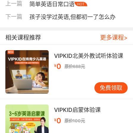
上一篇
简单英语日常口语
HOT
爸则用简单英语指令与孩子玩互动游戏。不到半
年，小宇的英语听说能力显著提升，更重要的
下一篇
孩子没学过英语,但都初一了怎么办
是，他对英语产生了浓厚兴趣。 营造“英语友好
型”家庭氛围的三个层面 第一层：物理环境的无声
浸润无需大费周章，巧妙布置即可。例如，在儿
相关课程推荐
更多课程>
童房张贴字母表，使用英文单词磁贴装饰冰箱，
在玩具箱上标注“TOYS”。持续的视觉接触能让孩
VIPKID北美外教试听体验课
子无形中熟悉英语形态。有位家长分享，她把英
0
¥
原价688元
文绘本置于客厅最显眼处，孩子随手可取，翻阅
频率大增。一个配有舒适坐垫和小台灯的“阅读
角”，更能吸引孩子沉浸其中。 第二层：日常互动
免费领取
的自然融合避免让英语学习变成枯燥任务，最佳
方式是让其成为生活的一部分。从晨起的
“Goodmorning”到睡前的“Onceuponatime”，英
VIPKID启蒙体验课
语可以如空气般自然存在。建议从每天固定的一
0
¥
原价100元
两个场景开始，例如早餐时用简单英语描述食
物：“
Thisismilk.It
’swhiteandyummy.”关键在于