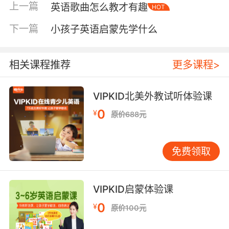
上一篇
英语歌曲怎么教才有趣
HOT
景音乐，在孩子吃饭、玩耍时播放。不必要求跟
唱或询问意思，目的是让孩子熟悉旋律与语音
下一篇
小孩子英语启蒙先学什么
流。建议每天设定15-20分钟的固定“英文歌时
间”，全家一起听，跟着节奏拍手点头，营造轻松
氛围。 第二步是“游戏化玩”。当孩子熟悉旋律
相关课程推荐
更多课程>
后，加入互动游戏。例如
《TheWheelsontheBus》，可以准备玩具巴士，
VIPKID北美外教试听体验课
唱到对应歌词时让巴士转圈或开关车门。对于有
0
¥
原价688元
动作的歌曲，家长可夸张表演，孩子天性爱模
仿，很快便会跟随。 歌词填空游戏也很受欢迎。
将歌词打印出来，空出几个关键词，播放时让孩
免费领取
子填写。这能训练听力，并让孩子关注具体词
汇。有家长在教《TwinkleTwinkleLittleStar》时
用了此法，孩子玩得不亦乐乎，主动要求重复。
VIPKID启蒙体验课
第三步才是“自信地唱”。经过前两个阶段的铺
0
¥
原价100元
垫，孩子对歌曲已很熟悉，此时鼓励开口会顺利
得多。可以从跟唱开始，家长唱一句，孩子跟一