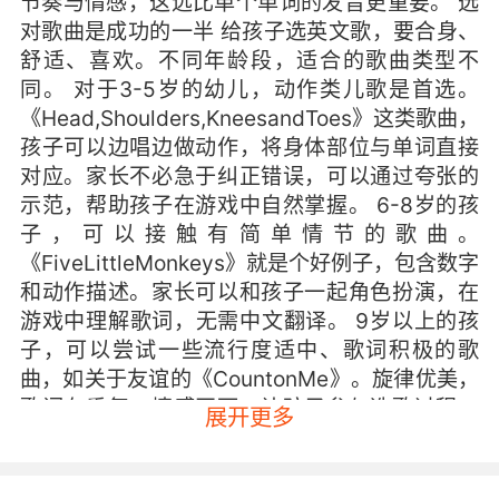
节奏与情感，这远比单个单词的发音更重要。 选
对歌曲是成功的一半 给孩子选英文歌，要合身、
舒适、喜欢。不同年龄段，适合的歌曲类型不
同。 对于3-5岁的幼儿，动作类儿歌是首选。
《Head,Shoulders,KneesandToes》这类歌曲，
孩子可以边唱边做动作，将身体部位与单词直接
对应。家长不必急于纠正错误，可以通过夸张的
示范，帮助孩子在游戏中自然掌握。 6-8岁的孩
子，可以接触有简单情节的歌曲。
《FiveLittleMonkeys》就是个好例子，包含数字
和动作描述。家长可以和孩子一起角色扮演，在
游戏中理解歌词，无需中文翻译。 9岁以上的孩
子，可以尝试一些流行度适中、歌词积极的歌
曲，如关于友谊的《CountonMe》。旋律优美，
歌词有重复，情感正面。让孩子参与选歌过程，
展开更多
他们的学习动力会更强。 教学三部曲：听、玩、
唱 英文歌教学应循序渐进，像剥洋葱一样层层深
入。 第一步是“浸泡式听”。将选好的歌曲作为背