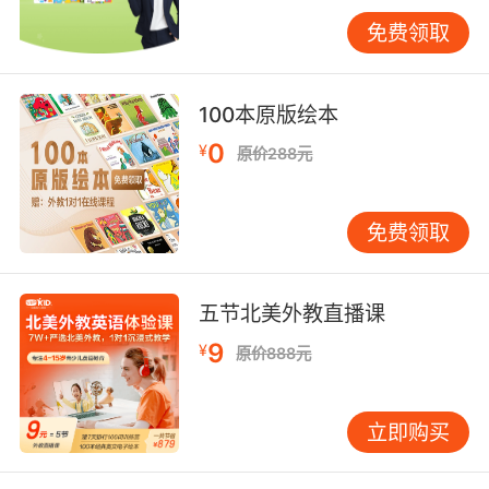
合孩子的具体情况来权衡： •年龄与阶段：对于
免费领取
3-6岁的启蒙阶段儿童，线下小班课往往是更优
的起点。这个阶段的孩子需要通过丰富的肢体互
动、感官游戏和实物教具来建立对英语的初步感
100本原版绘本
知和兴趣，线下老师能更直接地营造这种沉浸式
0
¥
原价288元
环境。当孩子进入小学中高年级，具备一定的学
习自觉性和基础后，引入线上课程作为口语强化
或专项拓展则会是不错的补充。 •性格与适应
免费领取
性：观察孩子的性格特质。外向活泼、乐于表现
的孩子可能在线下课堂中更能释放能量；而性格
内向、需要更多安全感的孩子，有时在线上相对
五节北美外教直播课
私密、压力较小的环境中反而更愿意开口尝试。
9
¥
原价888元
选择让孩子感到更自在、参与度更高的环境至关
重要。 •学习目标与家庭规划：如果目标是系统
性地打好基础、培养学习习惯，线下课程的结构
立即购买
性和稳定性可能更有优势。如果侧重于提升口语
流利度、接触国际视野，那么优质的线上外教课