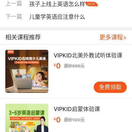
上一篇
孩子上线上英语怎么样
HOT
下课堂最不可替代的价值，在于其提供的真实“在
场感”与社交环境。师生面对面，一个鼓励的眼
下一篇
儿童学英语应注意什么
神、一次小组协作中的碰撞，这些细微的情感交
流与即时反馈是虚拟课堂难以完全复制的。语言
不仅是工具，更是社交的桥梁。在线下课堂中，
相关课程推荐
更多课程>
孩子们自然习得轮流发言、团队合作等社交规
则，这是在真实互动中成长的宝贵经验。固定的
VIPKID北美外教试听体验课
教室、熟悉的同学所营造的仪式感和学习氛围，
0
¥
原价688元
也有助于孩子快速进入状态，对于培养低龄孩子
的学习习惯和规则意识尤为有益。 当然，线下模
式也有其局限性。固定的上课时间和地点要求家
免费领取
庭必须有规律的接送安排，这对部分家庭是一种
负担。如果班级规模较大，老师分配到每个孩子
身上的个性化关注时间可能有限。同时，由于包
VIPKID启蒙体验课
含场地、运营等成本，线下课程的费用通常也相
0
¥
原价100元
对较高。 如何做出明智的选择？ 了解了两种模式
的特点后，我们不必急于非此即彼。关键在于结