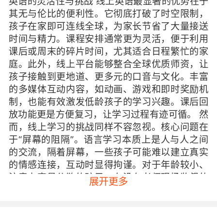
英语的灵活性与挑战 线上英语最显著的优势在于
其无与伦比的便利性。它彻底打破了时空限制，
孩子在家即可连线全球，为家长节省了大量接送
时间与精力。课程安排通常更为灵活，便于利用
课后或周末的碎片时间，尤其适合日程繁忙的家
庭。此外，线上平台能够整合全球优质师资，让
孩子接触到更地道、更多元的口音与文化。丰富
的多媒体互动内容，如动画、游戏和即时奖励机
制，也能有效激发低龄孩子的学习兴趣。课后回
放功能更是方便复习，让学习过程有迹可循。 然
而，线上学习的挑战同样不容忽视。核心问题在
于“屏幕的阻隔”。语言学习本质上是人与人之间
的交流，隔着屏幕，一些孩子可能难以建立真实
的情感连接，互动时显得拘谨。对于年龄较小、
注意力容易分散的孩子，在没有老师现场监督的
展开更多
情况下保持专注是一大考验。此外，家长普遍担
忧的视力健康问题，也需要通过合理的课程时长
和用眼习惯来规避。 线下英语的沉浸感与局限 线