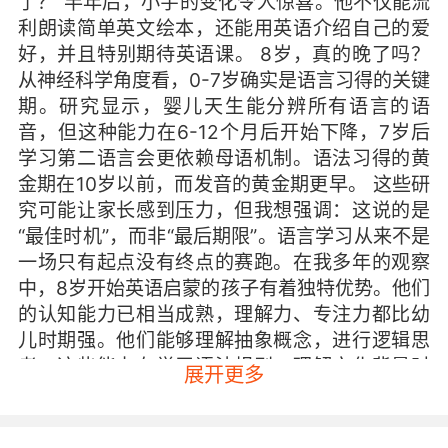
了？”半年后，小宇的变化令人惊喜。他不仅能流
利朗读简单英文绘本，还能用英语介绍自己的爱
好，并且特别期待英语课。 8岁，真的晚了吗？
从神经科学角度看，0-7岁确实是语言习得的关键
期。研究显示，婴儿天生能分辨所有语言的语
音，但这种能力在6-12个月后开始下降，7岁后
学习第二语言会更依赖母语机制。语法习得的黄
金期在10岁以前，而发音的黄金期更早。 这些研
究可能让家长感到压力，但我想强调：这说的是
“最佳时机”，而非“最后期限”。语言学习从来不是
一场只有起点没有终点的赛跑。在我多年的观察
中，8岁开始英语启蒙的孩子有着独特优势。他们
的认知能力已相当成熟，理解力、专注力都比幼
儿时期强。他们能够理解抽象概念，进行逻辑思
考，这些能力在学习语法规则、理解文化背景时
展开更多
都是巨大助力。 8岁孩子的学习特点，恰恰是优
势 或许有家长会问，8岁孩子中文已很强势，会
不会干扰英语学习？这确实需要考虑，但换个角