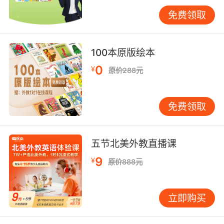
长和孩子一起制作“兴趣地图”，把孩子喜欢的事
免费领取
物用英文标注。比如喜欢足球的孩子，可以学习
“football”、“goal”等词。当英语与孩子真正热爱
的事物相连，学习就变得自然而有动力。 第二
100本原版绘本
步：利用孩子的认知优势8岁孩子能够理解规则和
0
¥
原价288元
系统。此时可适当引入简单语法概念，但要用生
活化的方式。比如教“现在进行时”时，可以一边
做动作一边说：“Iamwalking.”让孩子通过身体动
免费领取
作理解语法意义。 阅读方面，可选择有简单情节
的分级读物。8岁孩子已能理解故事发展脉络，这
比单纯记单词有趣得多。我常建议家长和孩子一
五节北美外教直播课
起读，读到一半停下来问：“你觉得接下来会发生
9
¥
原价888元
什么？”用中文讨论也无妨，重点是建立孩子对英
文故事的理解。 第三步：创造“可理解输入”的环
境语言学家克拉申提出的“可理解输入”理论对8岁
立即购买
孩子特别适用。即给孩子提供的英语材料要比他
现有水平稍高一点，但不过难。 具体可这样做：