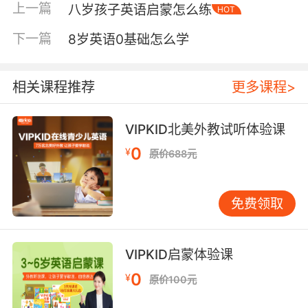
上一篇
八岁孩子英语启蒙怎么练
HOT
度看，这也意味着孩子已建立了一套完整的语言
思维系统。 8岁的孩子明白“语言”是什么，知道
下一篇
8岁英语0基础怎么学
“学习”是什么。他们能理解“英语是一门需要学习
的语言”这个基本概念，而更小的孩子可能只把英
语当作好玩的声音游戏。这种认知上的成熟，让8
相关课程推荐
更多课程>
岁孩子能够进行更系统、更高效的学习。 我班上
有个女孩叫乐乐，8岁才开始接触英语。起初她确
VIPKID北美外教试听体验课
实会用中文思维理解英语，比如问：“老师，为什
0
¥
原价688元
么英语的‘我’有时是‘I’，有时是‘me’？”这问题看似
干扰，实则是她开始进行语言对比和思考。当我
们引导她理解英语语法规则后，她的进步速度很
免费领取
快。 为8岁孩子量身定制的启蒙策略 理解了8岁
孩子的特点，我们在家可以这样做： 第一步：从
“兴趣入口”切入8岁孩子已有自己的兴趣爱好。如
VIPKID启蒙体验课
果孩子喜欢恐龙，就从恐龙主题英文绘本开始；
0
¥
原价100元
喜欢太空，就找相关英文科普视频。关键是让英
语成为探索兴趣的工具，而非额外负担。 建议家