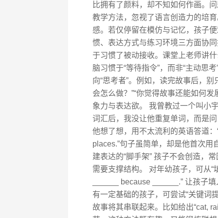
比拥有了颜料，却不知如何作画。问
教学方法，忽视了语言创造力的培育
感。若仅停留在模仿与记忆，孩子便
惯、表达方式与练习环境三方面协同推
于习惯了被动接收。课堂上老师讲什
脑习惯于“等待指令”，而非“主动思考
向“思考者”。例如，读完故事后，别
会怎么做？”“你觉得故事还能如何发
象力与表达欲。 我曾教过一个叫小宇
词汇后，我没让他重复单词，而是问
他想了想，用不太流利的英语答道：“I want to b
places.”句子虽简单，却是他首
建表达的“脚手架” 孩子不会创造，
需要支撑结构。 对年幼孩子，可从“填空
______ because ______
有一定基础的孩子，可尝试“关键词
故事将其串联起来。比如给出“cat, rain