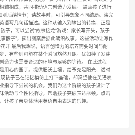
相辅相成，共同推动语言创造力发展。 鼓励孩子进行
子预测后续情节；读故事时，可引导想象不同结局。读完
英语写几句话描述。这种从输入到输出的转换，正是
孩子，可以尝试“故事接龙”游戏：家长写开头，孩子
故事骰子”，掷出图案后据此编织故事。这些活动让写作
待花开 最后我想说，语言创造力的培养需要时间与耐
步，有些则可能在某个瞬间豁然开朗。犹如种子发芽
创造力也需要合适的环境与足够的等待。 在此过程
是用心的园丁。提供肥沃土壤，给予充足阳光，适时
发现孩子已在记忆模仿上打下基础，却渴望他在英语表
业指导下尝试的机会。我们为这个阶段的孩子设计了
味活动与个性化指导，帮助孩子突破表达瓶颈。点击
，让孩子亲身体验用英语自由表达的乐趣。