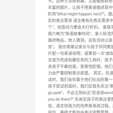
节。这种方法既有趣，又能锻炼联想与
丰富的图片，让孩子用英语描述其中情景。
阶到“What might happen 
实的表达需求 语言唯有在真实需求
个”，创造动力便会大打折扣。 家庭
周六晚为“英语故事时间”，家人轮流
描述物品，他人猜测。这些活动让孩子
务”。 我也常建议家长与孩子共同策
片配一句英语说明；或策划一次“虚
言成为完成有趣任务的工具时，孩子
多孩子不敢创造，是害怕犯错。他们
力会严重抑制表达欲望。 其实，在
话时，我们会欣喜于他们吐出的第一
孩子尝试创造时，我们应首先关注“表达了什
go park”，不必立刻纠正“应该说went”，可以
you do there?” 先肯定孩子
信，语言创造力的培养是渐进过程。
杂句，最终才能自由表达完整思想。