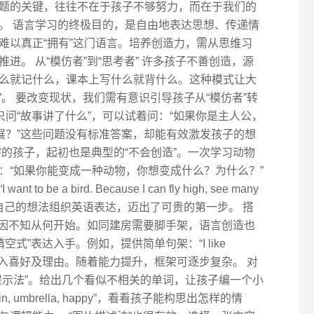
题的关键，往往不在于孩子不够努力，而在于我们的
。 语言学习的终极目的，是自由地表达思想、传递情
难以真正“拥有”这门语言。培养创造力，需从思维习
进。 从“模仿者”到“思考者” 许多孩子不善创造，源
么就记什么，课本上写什么就背什么。这种模式让大
”。 要改变现状，我们需有意识引导孩子从“模仿者”转
只问“故事讲了什么”，可以试着问：“如果你是主人公，
展？”这些问题没有标准答案，却能有效激发孩子的想
的孩子，起初也是典型的“不会创造”。一次学习动物
：“如果你能变成一种动物，你想变成什么？为什么？”
e a bird. Because I can fly high, see many
次用自己的想法组织英语表达，迈出了可贵的第一步。 搭
常因不知从何开始。如同建房需要脚手架，语言创造也
式”表达入手。例如，提供简单句架：“I like
.” 让孩子填入喜好及理由。随着能力提升，框架可逐步复杂。 对
提示法”。给出几个看似不相关的单词，让孩子编一个小
, umbrella, happy”，看看孩子能构思出怎样的情