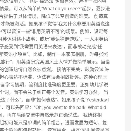
逻辑能力。 “图片描述法”也很有效。选择一张内容
可以从简单的“What do you see?”起步，逐步进
next?”。图片提供了具体情境，降低了凭空创造的难度。 创造真
中才能被激活。如果孩子觉得“我为什么非要用英语说这
中可以营造一些“非用英语不可”的场景。例如，设定每
用英语讲述小故事；或玩“英语猜谜游戏”，一人用英语
感受到“我需要用英语来表达”，而非被动完成“任
划“英语小项目”。比如，制作一本家庭相册，为每张照
拟旅行”，用英语研究某国风土人情并做简单展示。当语
的创造热情自然会被点燃。 接纳不完美，鼓励尝试 许
担心表达不标准、语法有误会招致批评。这种心理压
语言学习初期，流利度比准确度更重要。正如幼儿学说
个词，而不会急于纠正每个发音。英语学习亦然。 当
么”，而非“如何表达”。如果孩子说“Yesterday I
先回应：“Oh, you went to the park! What did
的表达意图，再在后续交流中自然示范正确说法。 我始终相
起初可能只是单词的简单组合，进而发展为短句、复
每个阶段都值得鼓励。 读写结合，相互促进 阅读是写