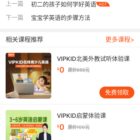
上一篇
初二的孩子如何学好英语
HOT
动作表情，宝宝能迅速将语言与实际意义联系。
吃饭时，指着食物说：“This is apple. Yummy!”
下一篇
宝宝学英语的步骤方法
这样的情境学习，比听百遍录音更有效。 选择儿
歌时，优先挑动作性强、重复度高的。如
《Head, Shoulders, Knees and Toes》，家长
相关课程推荐
更多课程>
可边唱边触摸宝宝相应身体部位。宝宝通过身体
参与，不仅记住了单词，还建立了语言与身体的
VIPKID北美外教试听体验课
直接联系。 绘本共读：不是“读”，是“玩” 绘本是
0
¥
原价688元
英语启蒙的绝佳工具，但很多家长把阅读变成了
任务。宝宝不感兴趣，往往因为方式不对。 对小
月龄宝宝，选择布书、触摸书等互动性强的绘本
免费领取
比内容更重要。可以这样尝试：拿起动物绘本，
先不念文字，而是模仿叫声。“Look, a cow!
Moo~ Moo~”夸张的表情和声音会立刻吸引宝
VIPKID启蒙体验课
宝。或选择有翻页机关的绘本，让宝宝自己探
0
¥
原价100元
索，“What’s behind the door? Oh, it’s a
rabbit!” 这种猜谜式互动，宝宝会乐此不疲。 随