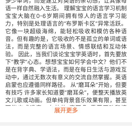
多少单词，而是建立对英语的亲切感，让其像母
语一样自然融入生活。 理解宝宝的语言学习机制
宝宝大脑在0-6岁期间拥有惊人的语言学习能
力，特别是处理语言的“布罗斯卡区”异常活跃。
它像一块超级海绵，能轻松吸收和模仿各种语
音。但有趣的是，它吸收的不是孤立的单词或语
法，而是完整的语言场景、情感联结和互动体
验。 因此，当我们谈论宝宝学英语时，首先要放
下“教学”心态。想想宝宝如何学会中文？他们不
是在背字典、学语法，而是在每日生活与游戏互
动中，通过无数次有意义的交流自然掌握。英语
启蒙也应遵循同样路径。 从“磨耳朵”开始，但要
有技巧 许多家长知道要“磨耳朵”，便整天播放英
文儿歌或动画。但单纯背景音乐效果有限，甚至
可能变成噪音。有效的“磨耳朵”需要互动和情
展开更多
境。 建议从最简单的亲子互动开始。例如洗澡
时，可以一边给宝宝擦身体，一边用英语描述动
作：“Wash your face, wash your hands.” 配合