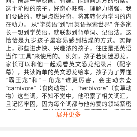
间，搭建一座稳固、有趣、能通向远方的桥梁。
这个阶段的孩子，好奇心旺盛，理解力增强，我
们要做的，就是点燃好奇，将其转化为学习的内
在动力。 从“学英语”到“用英语探索世界” 许多家
长一想到学英语，就联想到背单词、记语法。这
恰恰是九岁孩子最容易感到枯燥的方式。实际
上，那些进步快、兴趣浓的孩子，往往是把英语
当作“工具”来使用的。 例如，孩子若痴迷恐龙，
家长可以和他一起观看英文恐龙纪录片（配字
幕），共读简单的英文恐龙绘本。孩子为了弄懂
“霸王龙”和“三角龙”谁更厉害，会主动去查
“carnivore”（食肉动物）、“herbivore”（食草动
物）这些词。不知不觉中，他积累了相关词汇，
且记忆牢固，因为每个词都与他热爱的领域紧密
相连。 因此，不妨转换思路：英语不是一门需要
展开更多
攻克的“学科”，而是一把打开新世界大门的“钥
匙”。孩子喜欢太空？可以看英文太空科普动画。
热爱足球？不妨一起看看英超集锦，学学