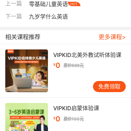
上一篇
零基础儿童英语
HOT
“goal”、“pass”等词汇。当学习内容与兴趣结
合，枯燥的输入就变成了主动的探索。 听说先
下一篇
九岁学什么英语
行，“读”要巧妙跟上 语言学习的自然顺序是听、
说、读、写。对于九岁初学者，“听”的输入依然
关键。但不同于幼儿，他们的“听”可以更有目的
相关课程推荐
更多课程>
性。每天15-20分钟的“可理解性输入”效果很好，
即孩子能听懂约70%的内容。比如，观看一集熟
VIPKID北美外教试听体验课
悉的动画片英文版，或聆听语速较慢、有画面配
0
¥
原价688元
合的英文故事。 “说”的环节，初期不必苛求语法
完美，重点在于鼓励开口，建立信心。在家可以
进行简单的角色扮演，如模拟餐厅点餐、商店购
免费领取
物。家长无需担心发音不标准，你的积极参与就
是最好的鼓励。同时，可以借助优质音频、外教
互动等资源，让孩子接触更地道的发音。 “读”是
VIPKID启蒙体验课
此阶段需要开始引导的部分。但切忌一开始就接
0
¥
原价100元
触冗长文章。可以从“图片词典”或“桥梁书”入手，
这类读物图文并茂，文字简单且重复率高。亲子