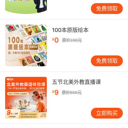
共读时，家长可读一句英文，再用中文简要解
免费领取
释，重在保持阅读的流畅与愉快，而非逐词翻
译。 把语法“藏”在游戏和规律里 语法常让家长头
疼。直接讲解“现在进行时”结构，孩子可能难以
100本原版绘本
理解。其实，语法可以“隐形”地学习。 利用“歌
0
¥
原价288元
谣”和“有规律的重复”是有效方法。英文中许多韵
律感强的儿歌和童谣，能在反复中自然呈现句
型。例如《The Wheels on the Bus》这首歌，
免费领取
反复使用“go round and round”等结构，孩子在
跟唱中无形体会了动词用法。 另一种方法是“归类
发现”。当孩子积累一定量的单词和句子后，可引
五节北美外教直播课
导其发现规律。比如，将“I like apples.”、“He
9
¥
原价888元
likes dogs.”等句子放在一起，问孩子：“你发
现‘like’有什么变化吗？”让他自己总结出“第三人
称单数加s”的规则。这种自主发现的规律，远比
立即购买
被动接受印象深刻。 创造“微环境”，让英语自然
融入生活 我们无法提供全英文环境，但完全可以