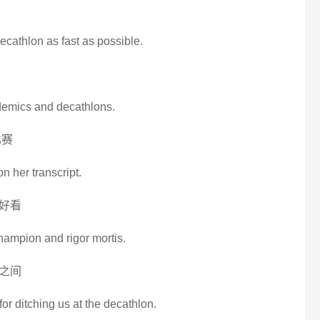
ecathlon as fast as possible.
ademics and decathlons.
比赛
n her transcript.
好看
ampion and rigor mortis.
之间
for ditching us at the decathlon.