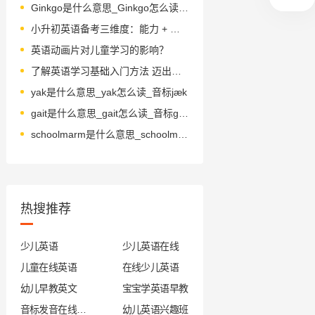
Ginkgo是什么意思_Ginkgo怎么读_音标'ɡɪŋkɡəʊ
小升初英语备考三维度：能力 + 考点 + 心理
英语动画片对儿童学习的影响？
了解英语学习基础入门方法 迈出成功第一步
yak是什么意思_yak怎么读_音标jæk
gait是什么意思_gait怎么读_音标ɡeɪt
schoolmarm是什么意思_schoolmarm怎么读_音标ˈsku-lmɑ-m
热搜推荐
少儿英语
少儿英语在线
儿童在线英语
在线少儿英语
幼儿早教英文
宝宝学英语早教
音标发音在线试听
幼儿英语兴趣班