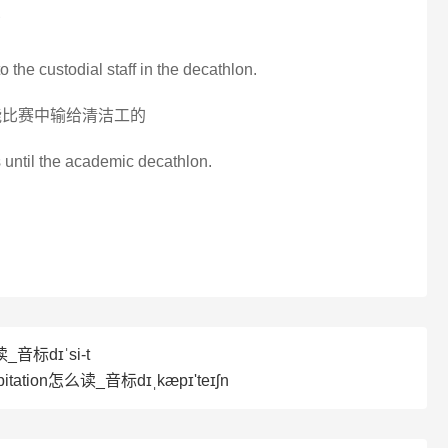
了
o the custodial staff in the decathlon.
能比赛中输给清洁工的
s until the academic decathlon.
_音标dɪˈsi-t
itation怎么读_音标dɪˌkæpɪ'teɪʃn