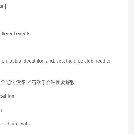
ɑn]
different events
on, actual decathlon and, yes, the glee club need to
全能队 没错 还有欢乐合唱团要解散
cathlon.
了
ecathlon finals.