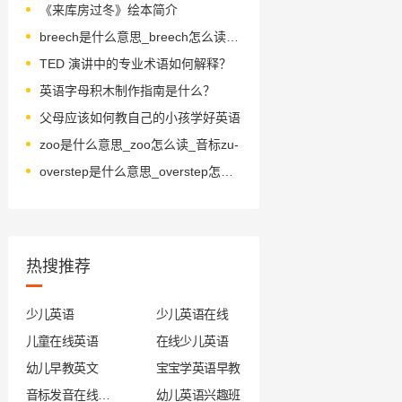
《来库房过冬》绘本简介
breech是什么意思_breech怎么读_音标bri-tʃ
TED 演讲中的专业术语如何解释？
英语字母积木制作指南是什么？
父母应该如何教自己的小孩学好英语
zoo是什么意思_zoo怎么读_音标zu-
overstep是什么意思_overstep怎么读_音标ˌəʊvəˈstep
热搜推荐
少儿英语
少儿英语在线
儿童在线英语
在线少儿英语
幼儿早教英文
宝宝学英语早教
音标发音在线试听
幼儿英语兴趣班