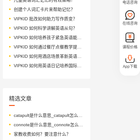
电话咨询
创建个人词汇卡片来帮助记忆？
VIPKID 批改如何助力写作质变？
在线咨询
VIPKID 如何科学讲解英语从句？
VIPKID 如何培养孩子紧急英语能力？
VIPKID 如何通过餐厅点餐教学提升少儿英语应用能力？
课程价格
VIPKID 如何用酒店场景革新英语教学？
VIPKID 如何用英语日记培养国际化人才？
App下载
精选文章
catapult是什么意思_catapult怎么读_音标'kætəpʌlt
connote是什么意思_connote怎么读_音标kə'nəʊt
家教收费如何？要注意什么？