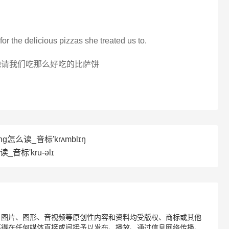
 for the delicious pizzas she treated us to.
她请我们吃那么好吃的比萨饼
ing怎么读_音标'krʌmblɪŋ
读_音标'kru-əlɪ
、图片、图形、音视频等原创性内容和资料均受版权、商标或其他
不得在任何媒体直接或间接予以发布、播放、通过信息网络传播、