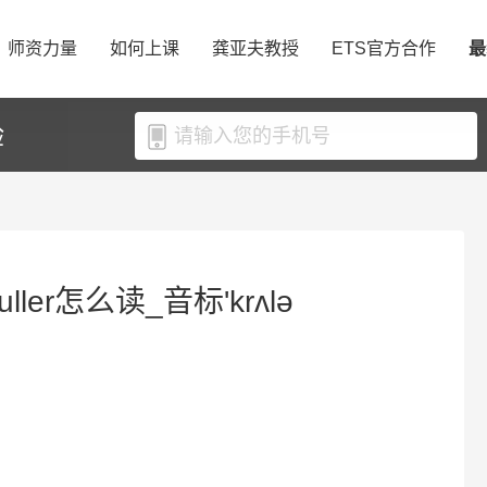
师资力量
如何上课
龚亚夫教授
ETS官方合作
最
验
uller怎么读_音标'krʌlə