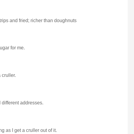
trips and fried; richer than doughnuts
sugar for me.
cruller.
 different addresses.
g as I get a cruller out of it.