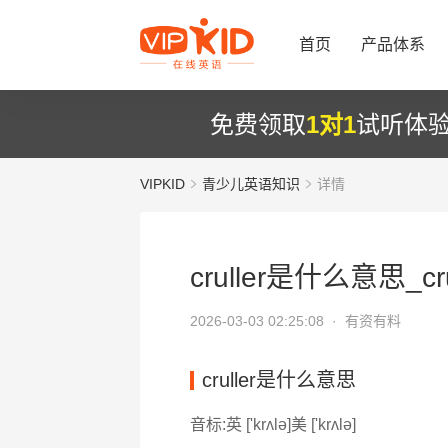
首页
产品体系
免费领取
1对1
试听体
VIPKID
青少儿英语知识
详情
cruller是什么意思_cr
2026-03-03 02:25:08 ·
有资有料
cruller是什么意思
音标:英 ['krʌlə]美 ['krʌlə]