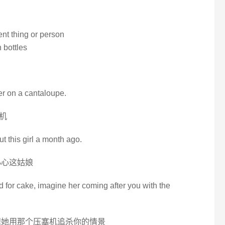
ent thing or person
 bottles
er on a cantaloupe.
机
ut this girl a month ago.
小心这姑娘
d for cake, imagine her coming after you with the
想她用那个压塞机追杀你的情景