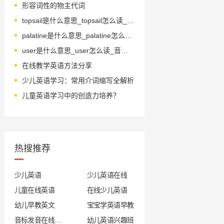
形容词性的物主代词
topsail是什么意思_topsail怎么读_音标ˈtɒpseɪl
palatine是什么意思_palatine怎么读_音标'pælәtain
user是什么意思_user怎么读_音标ˈju-zə(r)
在线教学英语方法分享
少儿英语学习：常用介词缩写全解析
儿童英语学习中的创造力培养？
热搜推荐
少儿英语
少儿英语在线
儿童在线英语
在线少儿英语
幼儿早教英文
宝宝学英语早教
音标发音在线试听
幼儿英语兴趣班