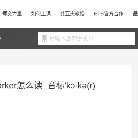
师资力量
如何上课
龚亚夫教授
ETS官方合作
最
验
ker怎么读_音标'kɔ-kə(r)