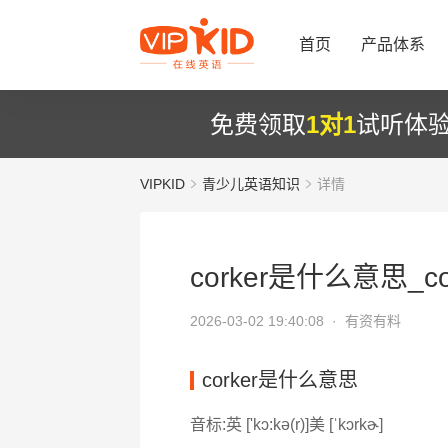
首页
产品体系
免费领取
1对1
试听体
VIPKID
青少儿英语知识
详情
corker是什么意思_cor
2026-03-02 19:40:08 ·
有资有料
corker是什么意思
音标:英 ['kɔ:kə(r)]美 [ˈkɔrkɚ]