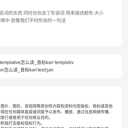
词的东西 同时也包含了形容词 用来描述颜色 大小
叫唤中 就像我们平时所说的一句话
emplative怎么读_音标kənˈtemplətɪv
ion怎么读_音标kən'teɪdʒən
、图片、图形、音视频等原创性内容和资料均受版权、商标或其他
不得在任何媒体直接或间接予以发布、播放、通过信息网络传播、
制发行或者用于任何商业目的。
诺积极打击版权侵权行为。