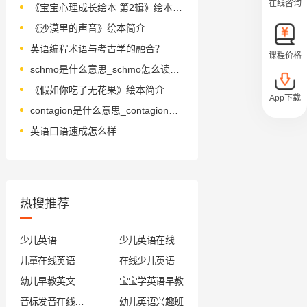
在线咨询
《宝宝心理成长绘本 第2辑》绘本简介
《沙漠里的声音》绘本简介
英语编程术语与考古学的融合？
课程价格
schmo是什么意思_schmo怎么读_音标ʃməʊ
《假如你吃了无花果》绘本简介
App下载
contagion是什么意思_contagion怎么读_音标kən'teɪdʒən
英语口语速成怎么样
热搜推荐
少儿英语
少儿英语在线
儿童在线英语
在线少儿英语
幼儿早教英文
宝宝学英语早教
音标发音在线试听
幼儿英语兴趣班