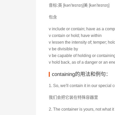
音标:英 [kən'teɪnɪŋ]美 [kən'teɪnɪŋ]
包含
v include or contain; have as a com
v contain or hold; have within
v lessen the intensity of; temper; hold
v be divisible by
v be capable of holding or containin
v hold back, as of a danger or an en
containing的用法和例句：
1. So, we'll contain it in our special
我们会把它装在特殊容器里
2. The container is yours, not what it