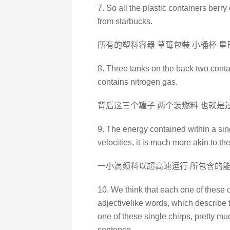
7. So all the plastic containers berr
from starbucks.
所有的塑料容器 草莓包裝 小桶杯 
8. Three tanks on the back two conta
contains nitrogen gas.
背后这三个罐子 两个装燃料 也就是
9. The energy contained within a sing
velocities, it is much more akin to t
一小滴颜料以超高速运行 所包含的能
10. We think that each one of these 
adjectivelike words, which describe th
one of these single chirps, pretty m
sentence.