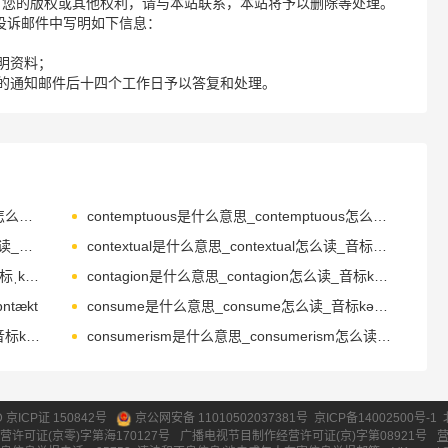
了您的版权或其他权利，请与本站联系，本站将予以删除等处理。
请您在投诉邮件中写明如下信息：
明资料；
的通知邮件后十四个工作日予以答复和处理。
contemplative是什么意思_contemplative怎么读_音标kənˈtemplətɪv
contemptuous是什么意思_contemptuous怎么读_音标kənˈtemptʃuəs
contestation是什么意思_contestation怎么读_音标ˌkɒntes'teɪʃən
contextual是什么意思_contextual怎么读_音标kən'tekstʃʊəl
contiguity是什么意思_contiguity怎么读_音标ˌkɒntɪ'ɡju-ətɪ
contagion是什么意思_contagion怎么读_音标kən'teɪdʒən
ntækt
consume是什么意思_consume怎么读_音标kən'sju-m
consumer是什么意思_consumer怎么读_音标kənˈsju-mə(r)
consumerism是什么意思_consumerism怎么读_音标kənˈsju-mərɪzəm
ID 京ICP证 150842号
京公网安备 11010502037381号
京ICP备14002500号-1
营许可证(京零)字第海170127号
广播电视节目制作经营许可证(京)字第08921号