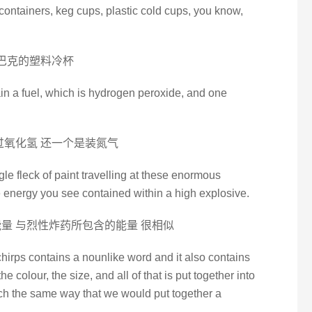
y containers, keg cups, plastic cold cups, you know,
星巴克的塑料冷杯
in a fuel, which is hydrogen peroxide, and one
过氧化氢 还一个是装氮气
le fleck of paint travelling at these enormous
he energy you see contained within a high explosive.
量 与烈性炸药所包含的能量 很相似
chirps contains a nounlike word and it also contains
e colour, the size, and all of that is put together into
uch the same way that we would put together a