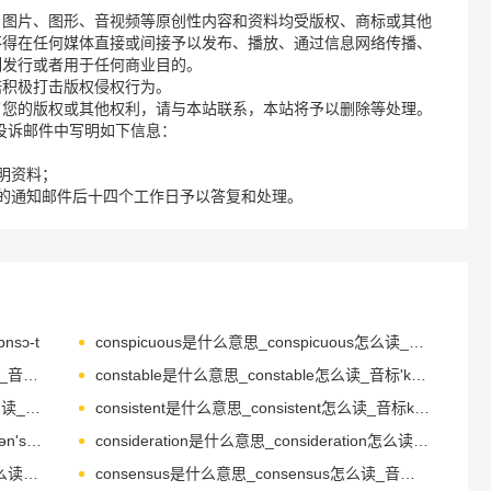
、图片、图形、音视频等原创性内容和资料均受版权、商标或其他
不得在任何媒体直接或间接予以发布、播放、通过信息网络传播、
制发行或者用于任何商业目的。
诺积极打击版权侵权行为。
了您的版权或其他权利，请与本站联系，本站将予以删除等处理。
请您在投诉邮件中写明如下信息：
明资料；
的通知邮件后十四个工作日予以答复和处理。
nsɔ-t
conspicuous是什么意思_conspicuous怎么读_音标kənˈspɪkjuəs
conspirator是什么意思_conspirator怎么读_音标kən'spɪrətə(r)
constable是什么意思_constable怎么读_音标'kʌnstəbl
constellation是什么意思_constellation怎么读_音标ˌkɒnstə'leɪʃən
consistent是什么意思_consistent怎么读_音标kənˈsɪstənt
consign是什么意思_consign怎么读_音标kən'saɪn
consideration是什么意思_consideration怎么读_音标kənˌsɪdəˈreɪʃn
conservatory是什么意思_conservatory怎么读_音标kən'sɜ-vətrɪ
consensus是什么意思_consensus怎么读_音标kənˈsensəs