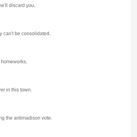
e'll discard you.
y can't be consolidated.
on homeworks.
r in this town.
ng the antimadison vote.