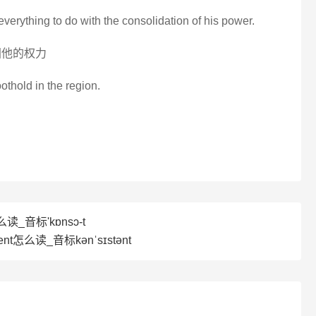
d everything to do with the consolidation of his power.
固他的权力
oothold in the region.
么读_音标'kɒnsɔ-t
ent怎么读_音标kənˈsɪstənt