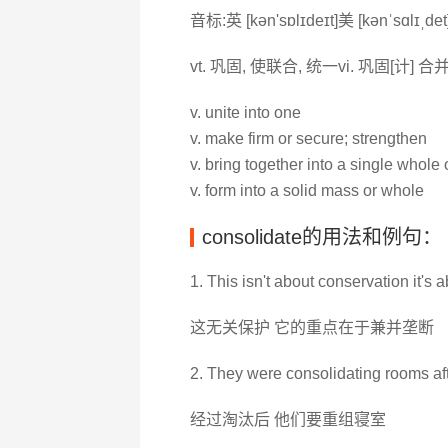
音标:英 [kən'sɒlɪdeɪt]美 [kənˈsɑlɪˌdet
vt. 巩固, 使联合, 统一vi. 巩固[计] 
v. unite into one
v. make firm or secure; strengthen
v. bring together into a single whole
v. form into a solid mass or whole
consolidate的用法和例句：
1. This isn't about conservation it's 
这无关保护 它的重点在于兼并垄断
2. They were consolidating rooms aft
经过淘汰后 他们要重组寝室