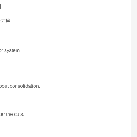
]
合并计算
 or system
about consolidation.
er the cuts.