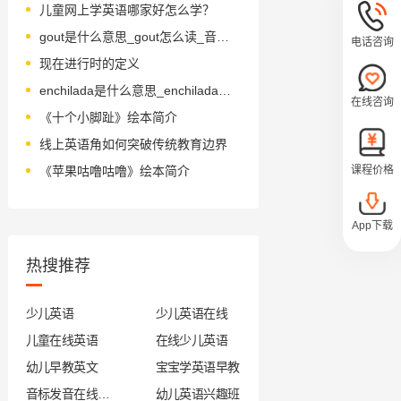
儿童网上学英语哪家好怎么学？
gout是什么意思_gout怎么读_音标gaʊt
电话咨询
现在进行时的定义
enchilada是什么意思_enchilada怎么读_音标ˌentʃɪˈlɑ-də
在线咨询
《十个小脚趾》绘本简介
线上英语角如何突破传统教育边界
课程价格
《苹果咕噜咕噜》绘本简介
App下载
热搜推荐
少儿英语
少儿英语在线
儿童在线英语
在线少儿英语
幼儿早教英文
宝宝学英语早教
音标发音在线试听
幼儿英语兴趣班