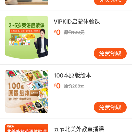
9. So you'll enjoy the senior discount at the
prison commissary.
VIPKID启蒙体验课
在监狱用品供应部 你可以享受老年人折扣
0
¥
原价100元
10. I will, as soon as you put $500 on my
commissary.
免费领取
可以 只要你给我杂货店账户充500
100本原版绘本
0
¥
原价288元
免费领取
五节北美外教直播课