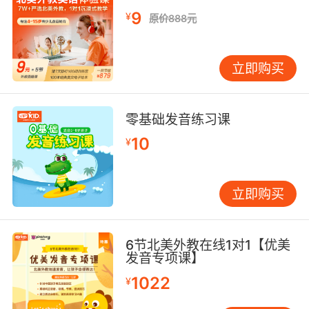
9
¥
原价888元
立即购买
零基础发音练习课
10
¥
立即购买
6节北美外教在线1对1【优美
发音专项课】
1022
¥