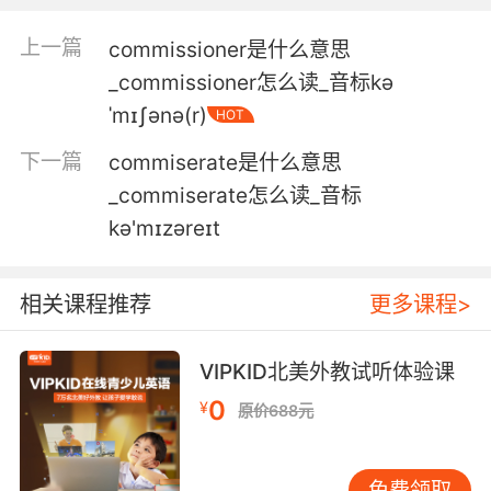
5. We can get you anything in the
上一篇
commissioner是什么意思
commissary.
_commissioner怎么读_音标kə
只要小卖部里有 你要什么都行
ˈmɪʃənə(r)
HOT
6. I got my eye on that $16 fan in commissary.
下一篇
commiserate是什么意思
_commiserate怎么读_音标
我还想要小卖部那架十六块钱的风扇呢
kə'mɪzəreɪt
7. So, they make the food inedible, then they
jack up the commissary.
相关课程推荐
更多课程>
所以他们把食物弄得没法吃 然后还哄抬物价
VIPKID北美外教试听体验课
8. You're gonna love the holiday menu at the
0
¥
commissary.
原价688元
你肯定会喜欢那里餐厅的节日菜单
免费领取