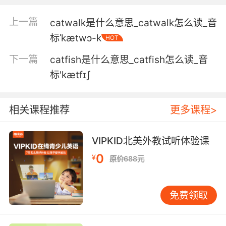
柴油价格 或者牛需要的干草价格
上一篇
catwalk是什么意思_catwalk怎么读_音
4. You would not have cattle in this heat.
标ˈkætwɔ-k
HOT
在这种高温环境中 连牲口都不能养
下一篇
catfish是什么意思_catfish怎么读_音
标'kætfɪʃ
5. We should talk about what attacked our
cattle.
相关课程推荐
更多课程>
我们得谈谈是什么袭击了我们的牛
6. This is what they do with cattle on my
VIPKID北美外教试听体验课
uncle's ranch.
0
¥
原价688元
在我叔叔的农场里就是这样对付牛的
免费领取
7. They're led here like cattle for you to
slaughter.