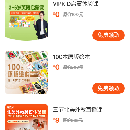
VIPKID启蒙体验课
他们在这就像待宰的羔羊一样
0
¥
原价100元
8. These are girls, and they're locked up in
there like cattle.
免费领取
这些是活生生的女孩 她们就像牲畜一样被关在那
里面
100本原版绘本
9. May their cattle and women be taken.
0
¥
原价288元
让他们的牧群和女人为我们捕获
免费领取
五节北美外教直播课
9
¥
原价888元