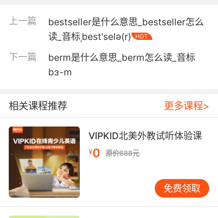
make a text.
上一篇
bestseller是什么意思_bestseller怎么
所以这个 看起来像是单纯的装饰品 是一部包含所
读_音标ˌbest'selə(r)
有这些动物的寓言集 这有一只猴子 这有一只洋洋
HOT
自得的青蛙 在中间有一只非常可怕的杀手兔子 事
下一篇
berm是什么意思_berm怎么读_音标
实上 所有的这些都是表意文字
bɜ-m
相关课程推荐
更多课程>
VIPKID北美外教试听体验课
0
¥
原价688元
免费领取