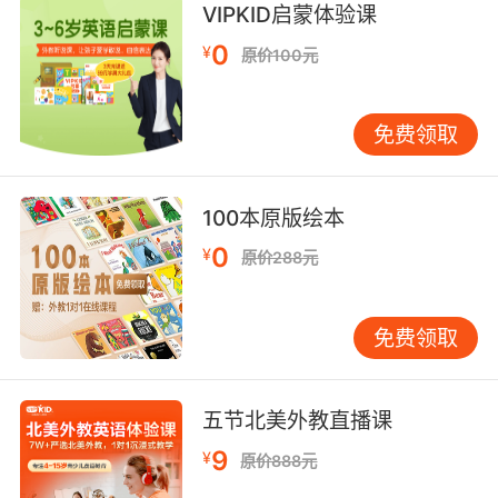
VIPKID启蒙体验课
0
¥
原价100元
免费领取
100本原版绘本
0
¥
原价288元
免费领取
五节北美外教直播课
9
¥
原价888元