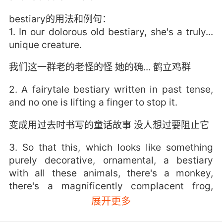
bestiary的用法和例句：
1. In our dolorous old bestiary, she's a truly...
unique creature.
我们这一群老的老怪的怪 她的确... 鹤立鸡群
2. A fairytale bestiary written in past tense,
and no one is lifting a finger to stop it.
变成用过去时书写的童话故事 没人想过要阻止它
3. So that this, which looks like something
purely decorative, ornamental, a bestiary
with all these animals, there's a monkey,
there's a magnificently complacent frog,
there in the middle is an extremely scary
展开更多
killer rabbit, in fact, all these are words which