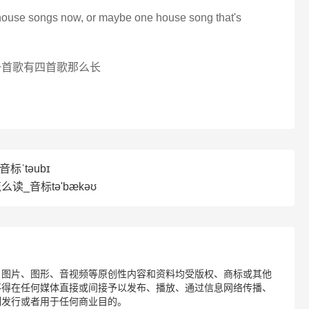
 house songs now, or maybe one house song that's
一首歌有四首歌那么长
标ˈtəubɪ
怎么读_音标tə'bækəʊ
、图片、图形、音视频等原创性内容和资料均受版权、商标或其他
不得在任何媒体直接或间接予以发布、播放、通过信息网络传播、
制发行或者用于任何商业目的。