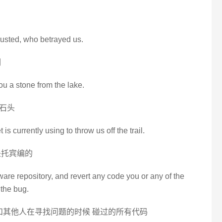
rusted, who betrayed us.
们
u a stone from the lake.
石头
 is currently using to throw us off the trail.
是托宾编的
ware repository, and revert any code you or any of the
 the bug.
和其他人在寻找问题的时候 碰过的所有代码