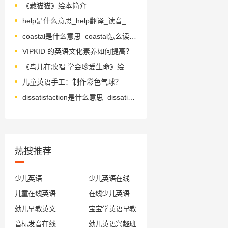
《藏猫猫》绘本简介
help是什么意思_help翻译_读音_用法_翻译
coastal是什么意思_coastal怎么读_音标'kəʊstl
VIPKID 的英语文化素养如何提高？
《鸟儿在歌唱:学会珍爱生命》绘本简介
儿童英语手工：制作彩色气球？
dissatisfaction是什么意思_dissatisfaction怎么读_音标ˌdɪsˌsætɪsˈfækʃn
热搜推荐
少儿英语
少儿英语在线
儿童在线英语
在线少儿英语
幼儿早教英文
宝宝学英语早教
音标发音在线试听
幼儿英语兴趣班