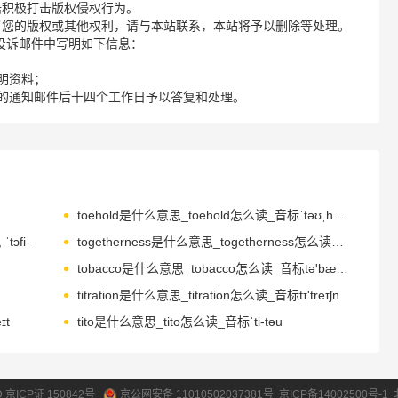
诺积极打击版权侵权行为。
了您的版权或其他权利，请与本站联系，本站将予以删除等处理。
请您在投诉邮件中写明如下信息：
明资料；
的通知邮件后十四个工作日予以答复和处理。
toehold是什么意思_toehold怎么读_音标ˈtəʊˌhəʊld
tɔfi-
togetherness是什么意思_togetherness怎么读_音标təˈgeðənəs
tobacco是什么意思_tobacco怎么读_音标tə'bækəʊ
titration是什么意思_titration怎么读_音标tɪ'treɪʃn
ɪt
tito是什么意思_tito怎么读_音标ˈti-təu
ID 京ICP证 150842号
京公网安备 11010502037381号
京ICP备14002500号-1