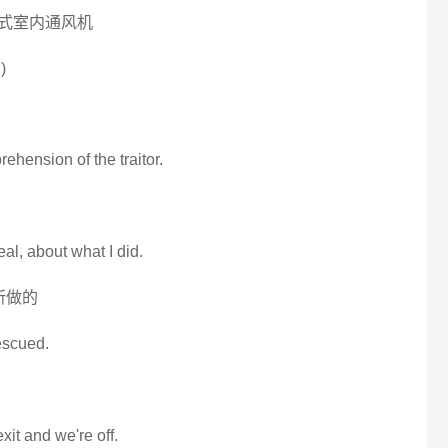
tor)托宾式室内通风机
)
rehension of the traitor.
al, about what I did.
所做的
rescued.
xit and we're off.