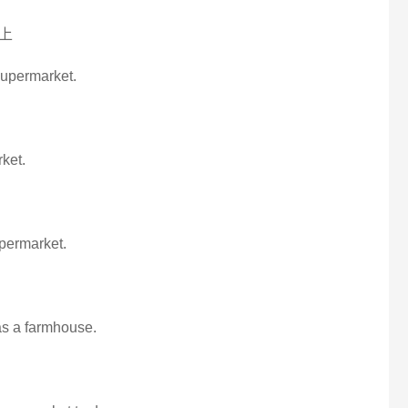
上
 supermarket.
rket.
upermarket.
was a farmhouse.