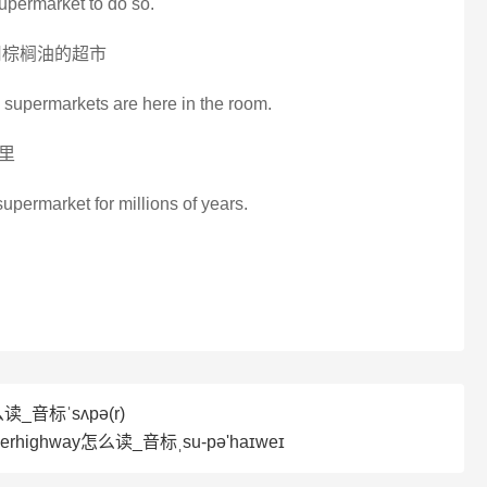
 supermarket to do so.
用棕榈油的超市
g supermarkets are here in the room.
里
 supermarket for millions of years.
读_音标ˈsʌpə(r)
rhighway怎么读_音标ˌsu-pə'haɪweɪ