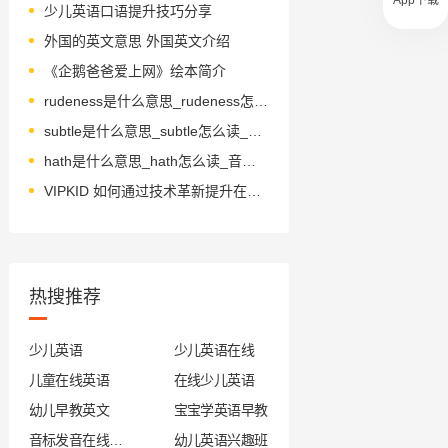
少儿英语口语提升技巧分享
外国的英文意思 外国英文介绍
《企鹅爸爸爱上网》绘本简介
rudeness是什么意思_rudeness怎么读_音标ru-dnəs
subtle是什么意思_subtle怎么读_音标'sʌtl
hath是什么意思_hath怎么读_音标hæθ
VIPKID 如何通过技术革新提升在线教学？
热搜推荐
少儿英语
少儿英语在线
儿童在线英语
在线少儿英语
幼儿早教英文
宝宝学英语早教
音标发音在线试听
幼儿英语兴趣班