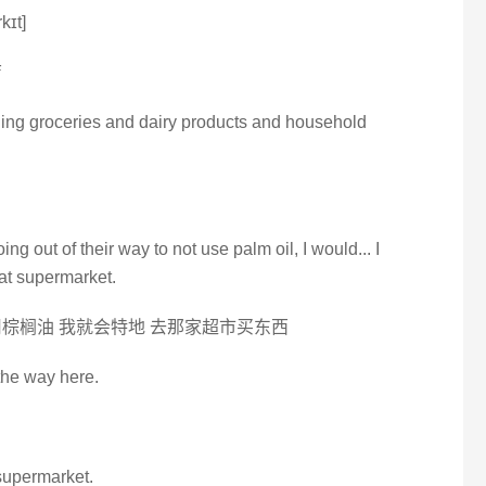
kɪt]
店
elling groceries and dairy products and household
：
ng out of their way to not use palm oil, I would... I
at supermarket.
棕榈油 我就会特地 去那家超市买东西
the way here.
 supermarket.