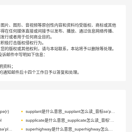
、图片、图形、音视频等原创性内容和资料均受版权、商标或其他
不得在任何媒体直接或间接予以发布、播放、通过信息网络传播、
制发行或者用于任何商业目的。
诺积极打击版权侵权行为。
了您的版权或其他权利，请与本站联系，本站将予以删除等处理。
请您在投诉邮件中写明如下信息：
明资料；
的通知邮件后十四个工作日予以答复和处理。
ə(r)
supplant是什么意思_supplant怎么读_音标sə'plɑ-nt
l
supplicate是什么意思_supplicate怎么读_音标'sʌplɪkeɪt
supplied是什么意思_supplied怎么读_音标sə'plaɪd
superhighway是什么意思_superhighway怎么读_音标ˌsu-pə'haɪweɪ