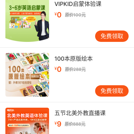
VIPKID启蒙体验课
8. The squadron will be operational when I'm
0
¥
原价100元
satisfied.
等我满意了 中队就可以行动了
免费领取
9. It would be great honour for our squadron,
303.
100本原版绘本
我们的303中队将不胜荣幸
0
¥
原价288元
10. You know, I can have a squadron of
soldiers here in minutes.
免费领取
我可以在几分钟内召集一个中队的士兵来这
五节北美外教直播课
9
¥
原价888元