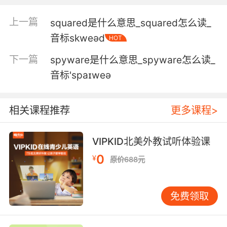
4. Colonel, all squadrons are locked on target.
上一篇
squared是什么意思_squared怎么读_
音标skweəd
HOT
上校 全体中队已锁定目标
下一篇
spyware是什么意思_spyware怎么读_
5. I'm not sending the squadron out there
音标'spaɪweə
without their commander.
我不会让我的中队在没指挥官的情况下去战斗的
相关课程推荐
更多课程>
6. On the way through, you should send a
death squadron.
VIPKID北美外教试听体验课
0
¥
原价688元
来的路上 你该先派一只死亡分舰队[星战梗]
7. The squadron has appointed an
免费领取
investigating officer.
中队已经任命了一位调查官