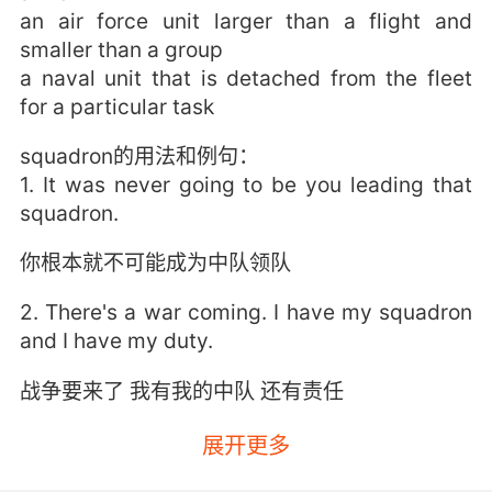
an air force unit larger than a flight and
smaller than a group
a naval unit that is detached from the fleet
for a particular task
squadron的用法和例句：
1. It was never going to be you leading that
squadron.
你根本就不可能成为中队领队
2. There's a war coming. I have my squadron
and I have my duty.
战争要来了 我有我的中队 还有责任
3. squadron 14, armor up, you're in the lead.
展开更多
14中队 装备武器 你们先上