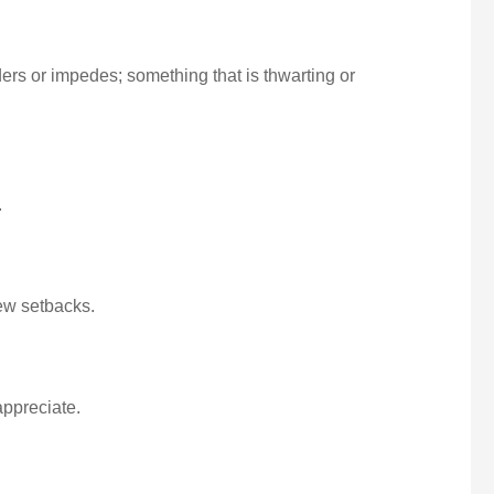
ers or impedes; something that is thwarting or
.
few setbacks.
appreciate.