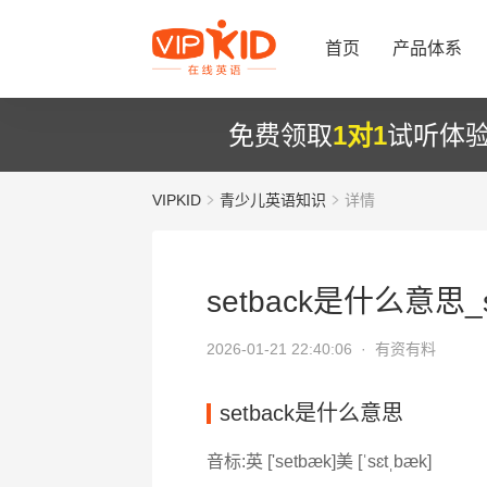
首页
产品体系
免费领取
1对1
试听体
VIPKID
青少儿英语知识
详情
setback是什么意思_s
2026-01-21 22:40:06 ·
有资有料
setback是什么意思
音标:英 ['setbæk]美 [ˈsɛtˌbæk]