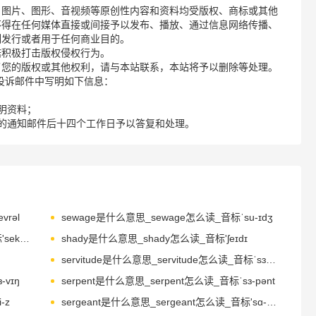
、图片、图形、音视频等原创性内容和资料均受版权、商标或其他
不得在任何媒体直接或间接予以发布、播放、通过信息网络传播、
制发行或者用于任何商业目的。
诺积极打击版权侵权行为。
了您的版权或其他权利，请与本站联系，本站将予以删除等处理。
请您在投诉邮件中写明如下信息：
明资料；
的通知邮件后十四个工作日予以答复和处理。
vrəl
sewage是什么意思_sewage怎么读_音标ˈsu-ɪdʒ
sexiness是什么意思_sexiness怎么读_音标'seksɪnəs
shady是什么意思_shady怎么读_音标'ʃeɪdɪ
servitude是什么意思_servitude怎么读_音标ˈsɜ-vɪtju-d
-vɪŋ
serpent是什么意思_serpent怎么读_音标ˈsɜ-pənt
-z
sergeant是什么意思_sergeant怎么读_音标'sɑ-dʒənt