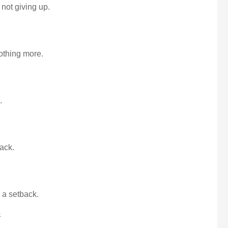
not giving up.
othing more.
.
ack.
s a setback.
折