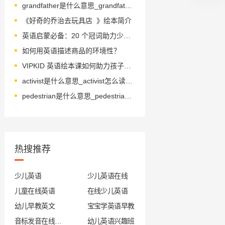
grandfather是什么意思_grandfather翻译_读音_用法_翻译
《好奇的乔治去玩具店 》绘本简介
英语启蒙必备：20 个冠词助力少儿语言发展
如何用英语描述商品的环境性？
VIPKID 英语绘本课如何助力孩子启蒙？
activist是什么意思_activist怎么读_音标ˈæktɪvɪst
pedestrian是什么意思_pedestrian怎么读_音标pəˈdestrɪən
热搜推荐
少儿英语
少儿英语在线
儿童在线英语
在线少儿英语
幼儿早教英文
宝宝学英语早教
音标发音在线试听
幼儿英语兴趣班