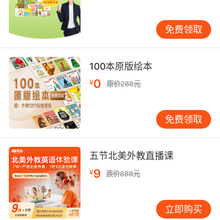
间的关系更融洽；友善待人，自己也会更受欢
迎、更快乐。
免费领取
《蓝色小卡车》出版7年来，一直高居美国亚马逊
早教儿童书排行榜。在有趣的故事中，各种动物
100本原版绘本
不断出场，丰富的拟声词大量出现，特别符合低
0
¥
原价288元
幼年龄段孩子的认知兴趣，轻松调动起阅读的积
极情绪。
免费领取
媒体评论
五节北美外教直播课
9
¥
原价888元
编辑推荐：
低幼宝宝可以从头听到尾的故事绘本
立即购买