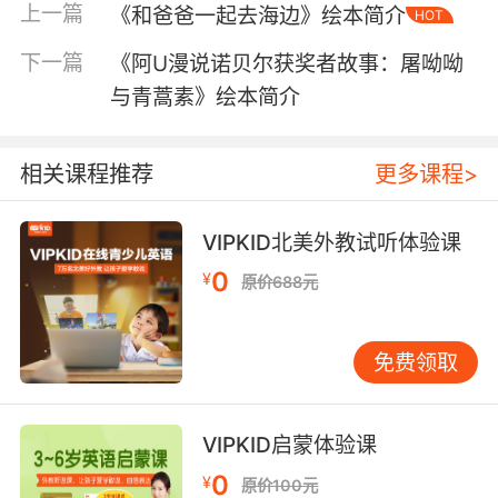
上一篇
《和爸爸一起去海边》绘本简介
HOT
下一篇
《阿U漫说诺贝尔获奖者故事：屠呦呦
与青蒿素》绘本简介
相关课程推荐
更多课程>
内容简介
VIPKID北美外教试听体验课
“哔哔——”蓝色小卡车就是这么有礼貌：路上遇
0
¥
原价688元
到蟾蜍、牛、马等动物时，都会亲切地打招呼。
但翻斗车可太傲慢啦，不仅对别人不理不睬，还
仗着自己个头大，抢道先行，结果一不小心陷进
免费领取
了淤泥。他喊啊叫啊，却没人来帮他。这时，蓝
色小卡车冲进泥潭里……
VIPKID启蒙体验课
好人缘的蓝色小卡车和没人搭理的翻斗车形成了
0
¥
原价100元
鲜明对比，让孩子们明白：友善可以让人与人之