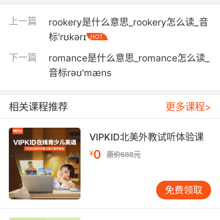
up settling for just whatever other asexual
romantics they might meet, even if they have
上一篇
rookery是什么意思_rookery怎么读_音
nothing else in common.
标'rʊkərɪ
HOT
但是没有这款软件 性冷淡浪漫主义者就会最终 会
下一篇
romance是什么意思_romance怎么读_
和另一位性冷淡浪漫主义者凑合着过 即便他们可
音标rəʊ'mæns
能完全没有共同语言
5. I've seen him do it. It's not romantic.
相关课程推荐
更多课程>
我看过他们做这些事 完全不浪漫
VIPKID北美外教试听体验课
6. That's not... it's not romantic in any way.
0
¥
原价688元
一点都不... 毫无浪漫可言
免费领取
7. Very romantic. I did what you asked.
非常浪漫啊 我已经完成你的要求了