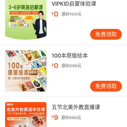
VIPKID启蒙体验课
8. I don't know. It's not as romantic as that.
0
¥
原价100元
我不知道 后者没你说得那么浪漫
免费领取
9. I know I haven't been very romantic lately.
我知道我最近表现得很不浪漫
100本原版绘本
10. All I said was that I wasn't interested in
0
¥
原价288元
her romantically.
我就只是说我对她不感兴趣
免费领取
五节北美外教直播课
9
¥
原价888元