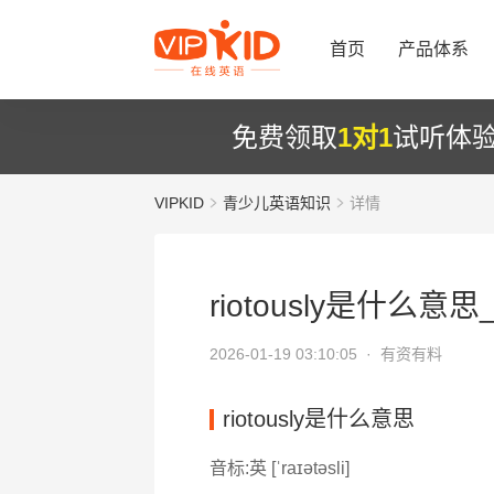
首页
产品体系
免费领取
1对1
试听体
VIPKID
青少儿英语知识
详情
riotously是什么意思_r
2026-01-19 03:10:05 ·
有资有料
riotously是什么意思
音标:英 [ˈraɪətəsli]