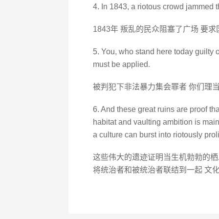
4. In 1843, a riotous crowd jammed t
1843年 叛乱的民众阻塞了广场 要
5. You, who stand here today guilty of
must be applied.
被判犯下非法暴力集会罪者 你们理
6. And these great ruins are proof t
habitat and vaulting ambition is main
a culture can burst into riotously prol
这些伟大的遗迹证明当生机勃勃的栖
将统治者和被统治者联结到一起 文