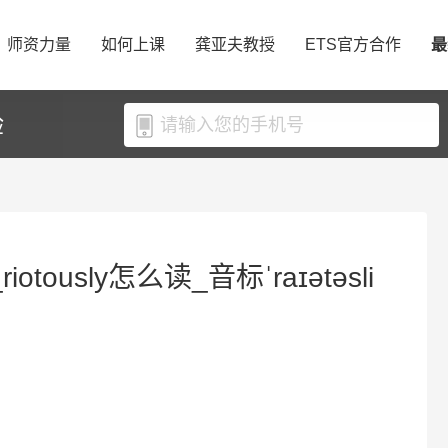
师资力量
如何上课
龚亚夫教授
ETS官方合作
最
验
iotously怎么读_音标ˈraɪətəsli