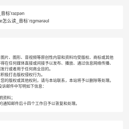
音标'raɪpən
le怎么读_音标ˈrɪgmərəʊl
、图片、图形、音视频等原创性内容和资料均受版权、商标或其他
不得在任何媒体直接或间接予以发布、播放、通过信息网络传播、
制发行或者用于任何商业目的。
诺积极打击版权侵权行为。
了您的版权或其他权利，请与本站联系，本站将予以删除等处理。
请您在投诉邮件中写明如下信息：
明资料；
的通知邮件后十四个工作日予以答复和处理。