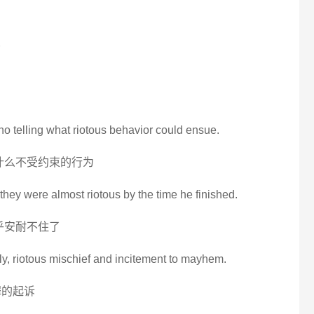
s no telling what riotous behavior could ensue.
什么不受约束的行为
they were almost riotous by the time he finished.
乎安耐不住了
rly, riotous mischief and incitement to mayhem.
罪的起诉