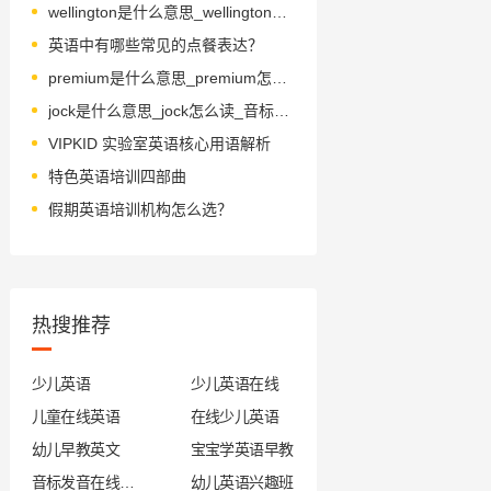
wellington是什么意思_wellington怎么读_音标'welɪŋtən
英语中有哪些常见的点餐表达？
premium是什么意思_premium怎么读_音标ˈpri-miəm
jock是什么意思_jock怎么读_音标dʒɒk
VIPKID 实验室英语核心用语解析
特色英语培训四部曲
假期英语培训机构怎么选？
热搜推荐
少儿英语
少儿英语在线
儿童在线英语
在线少儿英语
幼儿早教英文
宝宝学英语早教
音标发音在线试听
幼儿英语兴趣班