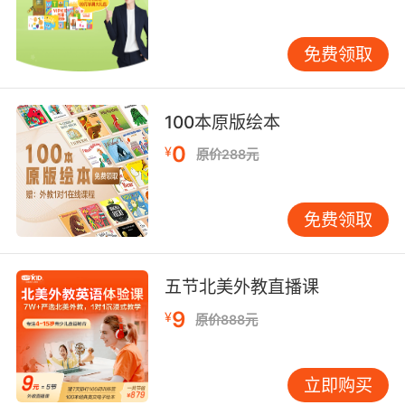
生活充满了惊喜！
父教在儿童关键人格的形成时期尤其重要。
免费领取
《我了不起的老爸》向爸爸和孩子呈现了一段温
暖亲密的亲子关系，在潜移默化中给予了孩子和
爸爸乐观幽默的生活态度。《我了不起的老爸》
100本原版绘本
诠释了一种不循规蹈矩的教育方式。不墨守成
0
¥
原价288元
规，往往会给孩子带来不一样的生活体验，从而
助力孩子形成健康优秀的人格和性格。
免费领取
《我了不起的老爸》一书中包含了许多孩子
生活中常见的场景。比如爸爸接送孩子上学放
学，爸爸和孩子一起分享美味的面包，和孩子一
五节北美外教直播课
起做游戏，爸爸给孩子讲睡前故事。熟悉的场
9
¥
景，对应的情境英语，高频重点词汇句型标粗和
原价888元
重复，帮助孩子建立情景和英文的对应关系，积
累英文输入。封底附有英文音频二维码，用手机
立即购买
扫码即可收听原汁原味英文朗读，锻炼孩子的英