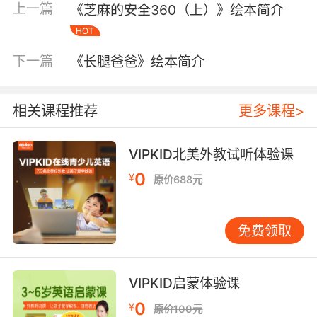
上一篇
《芝麻的安全360（上）》绘本简介
HOT
下一篇
《长腿爸爸》绘本简介
相关课程推荐
更多课程>
VIPKID北美外教试听体验课
0
¥
原价688元
内容简介
免费领取
《我了不起的老爸》讲述了一个爸爸和孩子之间
亲密无间的故事。这个爸爸和别的爸爸不同，他
VIPKID启蒙体验课
不会修剪草坪、不会修浴缸，但他却可以把平凡
的小事变得有趣。跟这个老爸在一起，孩子们的
0
¥
原价100元