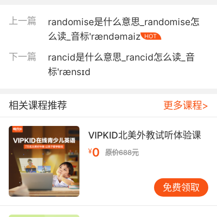
恐怕刚才的场面 敌意会更浓 怒气会更盛 要超出
上一篇
randomise是什么意思_randomise怎
我们的想象了
么读_音标'rændəmaiz
HOT
5. Dear girl, I am sure that, like myself, you
下一篇
rancid是什么意思_rancid怎么读_音
are eager to put behind us the rancor that has
标'rænsɪd
led us to this juncture.
亲爱的姑娘 我如亲历一般确信 你非常想让我们形
相关课程推荐
更多课程>
成如此局面的 深仇大恨抛在身后
6. If this council is going to fold a rancor
VIPKID北美外教试听体验课
every time someone pushes us on the playing
0
¥
原价688元
field, maybe we need someone to oversee us.
如果理事会遇到点小事 就要大肆抱怨一番 那或许
免费领取
也该找人监管我们了
7. I wear no knife to slaughter sleeping men,