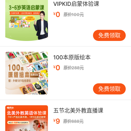
VIPKID启蒙体验课
but here's a vengeful sword, rusted with
0
ease, that shall be scoured in his rancorous
¥
原价100元
heart that slanders me with murder's crimson
badge.
免费领取
杀死睡梦中人的刀我从不曾有 但复仇之剑倒是有
一口 虽日久不用生了锈 正好用那血口诬我杀人罪
100本原版绘本
名的人 腔子里的热血 来擦拭我的宝剑
0
¥
原价288元
免费领取
五节北美外教直播课
9
¥
原价888元