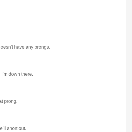
y doesn't have any prongs.
 I'm down there.
at prong.
'll short out.