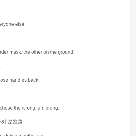
eryone else.
nder mask, the other on the ground.
地
those handles back.
 chose the wrong, uh, prong.
不对 是岔路
ack two months later.