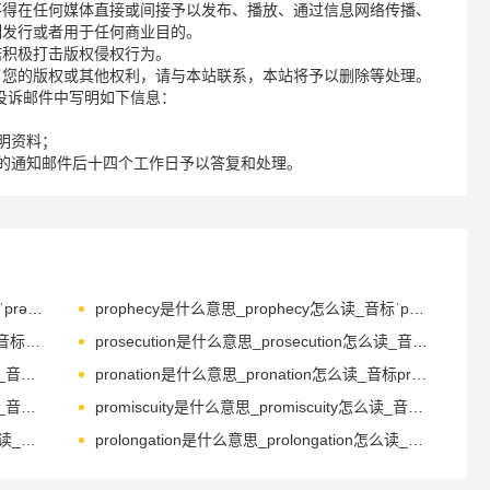
不得在任何媒体直接或间接予以发布、播放、通过信息网络传播、
制发行或者用于任何商业目的。
诺积极打击版权侵权行为。
了您的版权或其他权利，请与本站联系，本站将予以删除等处理。
请您在投诉邮件中写明如下信息：
明资料；
的通知邮件后十四个工作日予以答复和处理。
propane是什么意思_propane怎么读_音标ˈprəʊpeɪn
prophecy是什么意思_prophecy怎么读_音标ˈprɒfəsɪ
proponent是什么意思_proponent怎么读_音标prəˈpəʊnənt
prosecution是什么意思_prosecution怎么读_音标ˌprɒsɪˈkju-ʃn
prospectus是什么意思_prospectus怎么读_音标prəˈspektəs
pronation是什么意思_pronation怎么读_音标prәu'neiʃәn
promissory是什么意思_promissory怎么读_音标'prɒmɪsərɪ
promiscuity是什么意思_promiscuity怎么读_音标ˌprɒmɪs'kju-ətɪ
Prometheus是什么意思_Prometheus怎么读_音标prəˈmɪθju-s
prolongation是什么意思_prolongation怎么读_音标.prәulɒŋ'geiʃәn