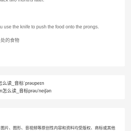
ou use the knife to push the food onto the prongs.
头处的食物
怎么读_音标ˈprəʊpeɪn
on怎么读_音标prәu'neiʃәn
、图片、图形、音视频等原创性内容和资料均受版权、商标或其他