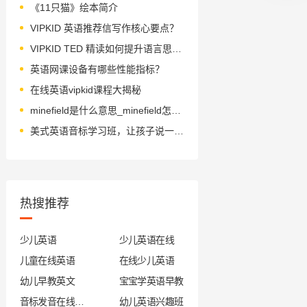
《11只猫》绘本简介
VIPKID 英语推荐信写作核心要点？
VIPKID TED 精读如何提升语言思维？
英语网课设备有哪些性能指标？
在线英语vipkid课程大揭秘
minefield是什么意思_minefield怎么读_音标ˈmaɪnfi-ld
美式英语音标学习班，让孩子说一口流利英语
热搜推荐
少儿英语
少儿英语在线
儿童在线英语
在线少儿英语
幼儿早教英文
宝宝学英语早教
音标发音在线试听
幼儿英语兴趣班