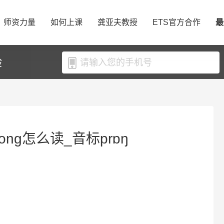
师资力量
如何上课
龚亚夫教授
ETS官方合作
最
验
ong怎么读_音标prɒŋ