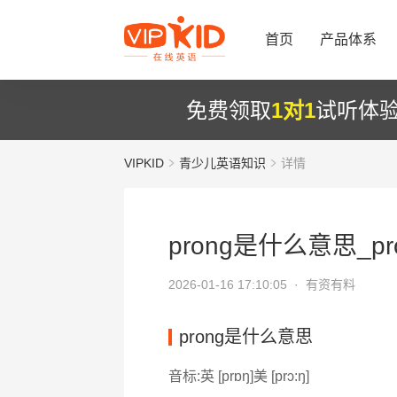
首页
产品体系
免费领取
1对1
试听体
VIPKID
青少儿英语知识
详情
prong是什么意思_pr
2026-01-16 17:10:05 ·
有资有料
prong是什么意思
音标:英 [prɒŋ]美 [prɔ:ŋ]