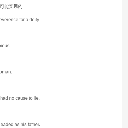
 不可能实现的
everence for a deity
pious.
woman.
had no cause to lie.
headed as his father.