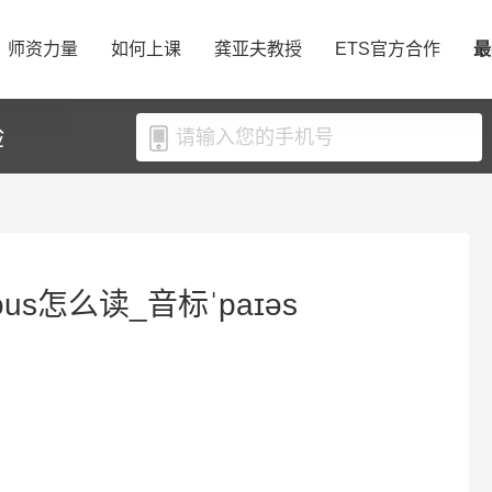
师资力量
如何上课
龚亚夫教授
ETS官方合作
最
验
ous怎么读_音标ˈpaɪəs