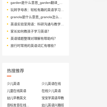
garden是什么意思_garden翻译_读音_用法_翻译
玩转字母表：轻松有趣的英语学习指南
granola是什么意思_granola怎么读_音标grəˈnəʊlə
英语实验室用语：科研沟通与教学创新
家长如何教孩子学习英语？
英语错题整理对理解有帮助吗？
旅行时常用的英语词汇有哪些？
热搜推荐
少儿英语
少儿英语在线
儿童在线英语
在线少儿英语
幼儿早教英文
宝宝学英语早教
音标发音在线试听
幼儿英语兴趣班