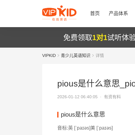
首页
产品体系
免费领取
1对1
试听体
VIPKID
青少儿英语知识
详情
pious是什么意思_pi
2026-01-12 06:40:05 ·
有资有料
pious是什么意思
音标:英 [ˈpaɪəs]美 [ˈpaɪəs]