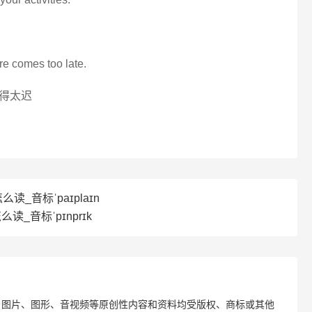
re comes too late.
得太迟
怎么读_音标ˈpaɪplaɪn
怎么读_音标ˈpɪnprɪk
、图片、图形、音视频等原创性内容和资料均受版权、商标或其他