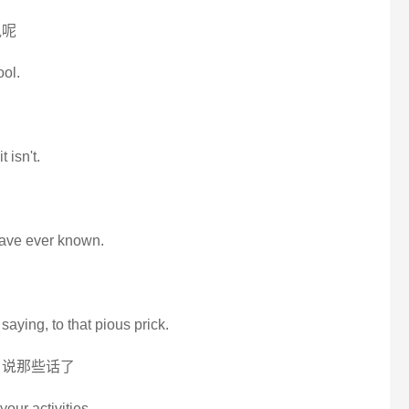
执呢
ool.
t isn't.
have ever known.
saying, to that pious prick.
 说那些话了
your activities.