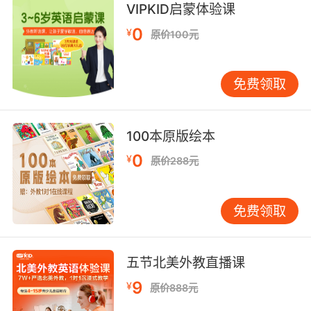
VIPKID启蒙体验课
0
¥
原价100元
免费领取
100本原版绘本
0
¥
原价288元
免费领取
五节北美外教直播课
9
¥
原价888元