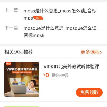
and I lay down to sleep beside it.
上一篇
moss是什么意思_moss怎么读_音标
我强忍住饥饿 把我的面包 放到了块长满苔藓的石
mɒs
HOT
头上 然后我在一旁睡下了
下一篇
mosque是什么意思_mosque怎么读_
5. So this mossy, muddy, leafy, rootyarm
音标mɒsk
description sounds like something out of an
apocalyptic environmental nightmare.
相关课程推荐
更多课程>
这个长满苔藓 沾满烂泥又多叶臂肢的形容 听来像
是做有预警的环境噩梦时 才会有的东西
VIPKID北美外教试听体验课
0
¥
原价688元
免费领取