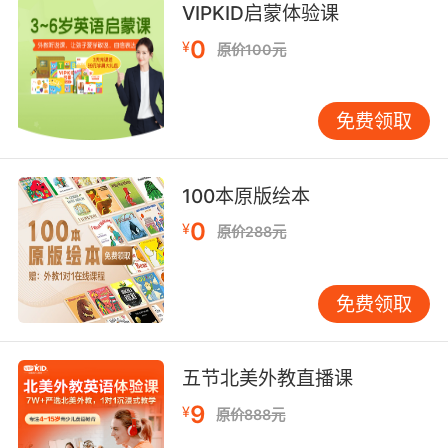
令人欣慰的是 这还有待确定
VIPKID启蒙体验课
9. After this afternoon, it might be moot
0
¥
原价100元
anyway.
过了今天下午 这些可能都没意义了
免费领取
10. I'm afraid your intentions are less than
moot.
100本原版绘本
0
¥
恐怕你的目的就没什么讨论余地了
原价288元
免费领取
五节北美外教直播课
9
¥
原价888元