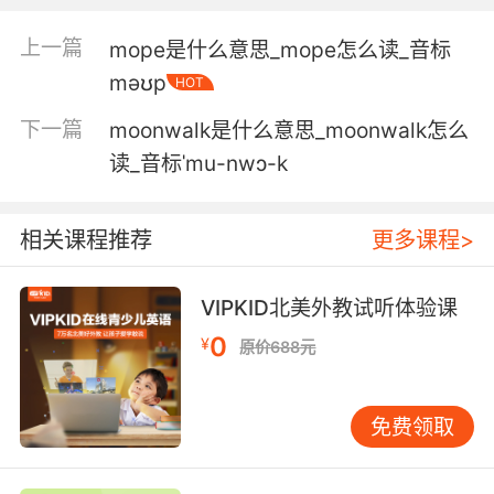
我认为我们都同意这个争论已经毫无意义
上一篇
mope是什么意思_mope怎么读_音标
məʊp
HOT
5. All of which would be moot if our meetings
were, say... clandestine.
下一篇
moonwalk是什么意思_moonwalk怎么
读_音标ˈmu-nwɔ-k
如果我们的会面是 秘密的 这些问题就不会产生
6. You don't win moot court because of
相关课程推荐
更多课程>
research.
模拟法庭不是靠研究就能赢的
VIPKID北美外教试听体验课
0
7. Giving up is a little moot at this point.
¥
原价688元
現在說放棄已經沒有意義了
免费领取
8. Look, hopefully this is a moot point.