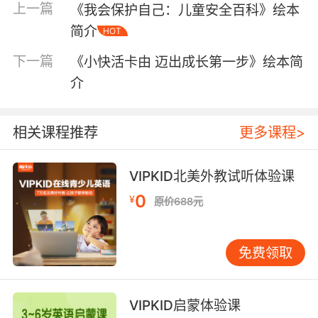
上一篇
《我会保护自己：儿童安全百科》绘本
简介
HOT
下一篇
《小快活卡由 迈出成长第一步》绘本简
介
相关课程推荐
更多课程>
VIPKID北美外教试听体验课
内容简介
0
¥
原价688元
截至2015年，德国共有70余人获得诺贝尔奖，其
免费领取
中60余人获得自然科学领域的奖项。分析其中的
原因，肯定有很多种，比如科研实力雄厚、科学
家人数众多、科研条件优越等。其中有一条是不
VIPKID启蒙体验课
能忽视的，那就是科学知识的普及。