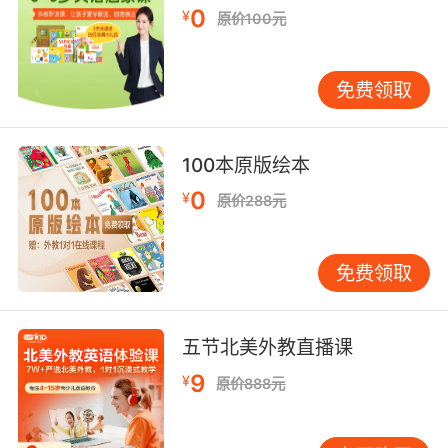
0
¥
原价100元
让每一个孩子阅读好的科普读物是德国社会的共
识。德国的科普图书种类繁多、学科齐全、知识
免费领取
严谨、印制精良。
在德国科普图书中，权威、销量特别好的是
100本原版绘本
泰斯洛芙（Tessloff）出版社的一套少年儿童百
科知识全书《什么是什么》（WAS IST WAS）。
0
¥
原价288元
在每一个书店里，这套百科全书都摆在非常显眼
的位置。从出版社提供的销售数字来看，该套百
科全书出版60年以来长盛不衰，在德国本土的销
免费领取
量累计超过6000万册。在世界范围类，该套百科
全书已被翻译为39种语言，遍及45个国家和地
五节北美外教直播课
区，销量超过8000万册，是受世界各地青少年欢
迎的科普图书之一。
9
¥
原价888元
2016年，海豚传媒震撼推出《什么是什么·珍藏
版》，多元的科学主题、全新的知识编排、贴近