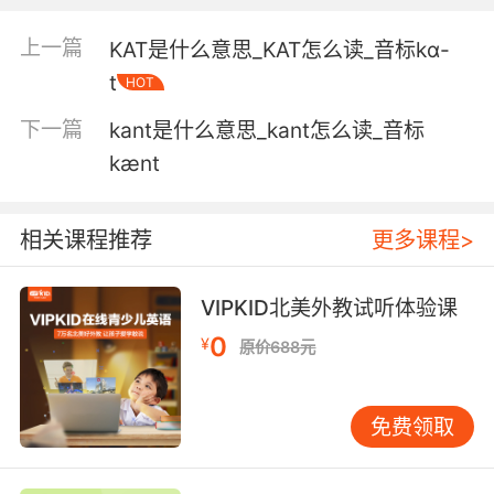
5. karen, don't be silly. I'll I'll look after her.
上一篇
KAT是什么意思_KAT怎么读_音标kɑ-
凯伦 别傻了 我会照顾她的
t
HOT
下一篇
kant是什么意思_kant怎么读_音标
6. karen, I get what you're going through.
kænt
凯伦 我知道你现在很难过
7. karen, you spent the most time with him.
相关课程推荐
更多课程>
凯伦 你跟他待的时间最久
VIPKID北美外教试听体验课
8. karen,I brought this to you. I called it in.
0
¥
原价688元
凯伦 这个情报是我告诉你的
免费领取
9. karen's been going through that for years.
凯伦跟着我担惊受怕很多年了