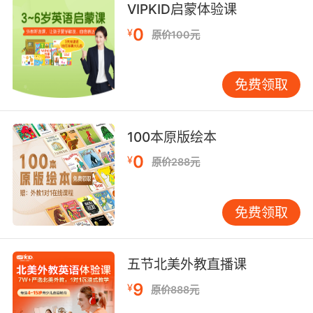
VIPKID启蒙体验课
10. karen, if this is you helping, stop helping.
0
¥
原价100元
Karen 如果你这是在帮忙 那就不必了
免费领取
100本原版绘本
0
¥
原价288元
免费领取
五节北美外教直播课
9
¥
原价888元