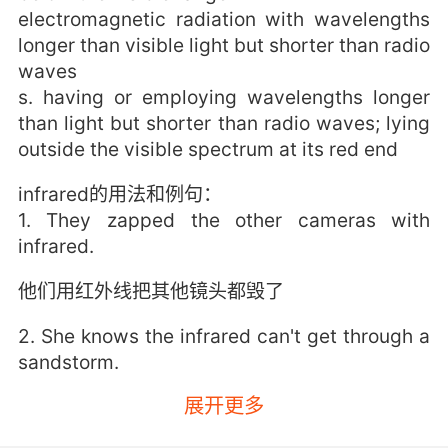
electromagnetic radiation with wavelengths
longer than visible light but shorter than radio
waves
s. having or employing wavelengths longer
than light but shorter than radio waves; lying
outside the visible spectrum at its red end
infrared的用法和例句：
1. They zapped the other cameras with
infrared.
他们用红外线把其他镜头都毁了
2. She knows the infrared can't get through a
sandstorm.
展开更多
她清楚红外线穿不过沙暴的