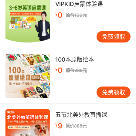
VIPKID启蒙体验课
8. All right, so I got four infrared bodies.
0
¥
原价100元
好 红外线显示有四个人
免费领取
9. At night, the remote cameras switch to
infrared.
夜里 远程摄像机切换为红外线拍摄
100本原版绘本
0
¥
原价288元
10. The cameras have infrared so we can see
at all times.
免费领取
我们有红外线镜头可以随时看到你的情况
五节北美外教直播课
9
¥
原价888元