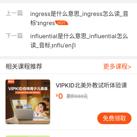
3. We have infrared of the alien ship, sir.
上一篇
ingress是什么意思_ingress怎么读_音
我们有外星飞船的红外扫描图像了 长官
标'ɪnɡres
HOT
4. infrared's got a hit at those coordinates.
下一篇
influential是什么意思_influential怎么
红外线扫描那些坐标时有发现
读_音标ˌɪnfluˈenʃl
5. Besides, there's been nothing on the
infrared for week.
相关课程推荐
更多课程>
还有 这个星期红外线传感器也没有发现
VIPKID北美外教试听体验课
6. We might be able to use his infrared.
0
¥
原价688元
我们还可能用他的红外装置
免费领取
7. Please stand by for infrared bio scan.
请站好接受红外线生物扫描