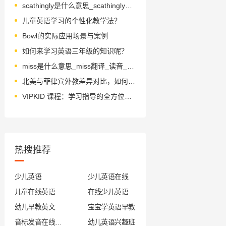
scathingly是什么意思_scathingly怎么读_音标'skeɪðɪŋlɪ
儿童英语学习的个性化教学法？
Bowl的实际应用场景与案例
如何来学习英语三年级的知识呢？
miss是什么意思_miss翻译_读音_用法_翻译
北美与菲律宾外教差异对比，如何选择？
VIPKID 课程：学习指导的全方位体系构建
热搜推荐
少儿英语
少儿英语在线
儿童在线英语
在线少儿英语
幼儿早教英文
宝宝学英语早教
音标发音在线试听
幼儿英语兴趣班