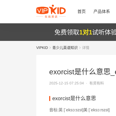
首页
产品体系
免费领取
1对1
试听体
VIPKID
青少儿英语知识
详情
exorcist是什么意思_e
2025-12-15 07:25:04 ·
有资有料
exorcist是什么意思
音标:英 [ˈeksɔ:sɪst]美 [ˈeksɔːrsɪst]