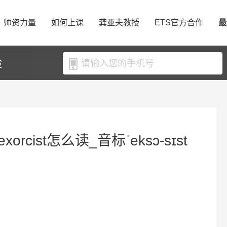
师资力量
如何上课
龚亚夫教授
ETS官方合作
最
验
xorcist怎么读_音标ˈeksɔ-sɪst