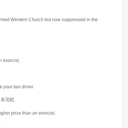
formed Western Church but now suppressed in the
n exorcist.
e your taxi driver.
租车司机
higher prize than an exorcist.
賞