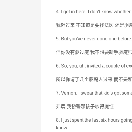
4. I get in here, I don't know whether 
我赶过来 不知道是要找法医 还是驱
5. But you've never done one before. 
但你没有驱过魔 我不想要新手驱魔
6. So, you, uh, invited a couple of ex
所以你请了几个驱魔人过来 而不是和
7. Vernon, I swear that kid's got so
弗農 我發誓那孩子咳得魔怔
8. I just spent the last six hours goi
know.