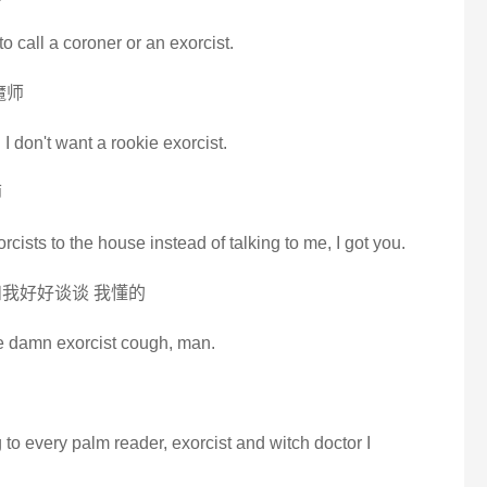
to call a coroner or an exorcist.
魔师
I don't want a rookie exorcist.
师
orcists to the house instead of talking to me, I got you.
我好好谈谈 我懂的
me damn exorcist cough, man.
ng to every palm reader, exorcist and witch doctor I