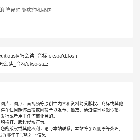
 算命师 驱魔师和巫医
itiously怎么读_音标ˌekspə'dɪʃəslɪ
怎么读_音标'eksɔ-saɪz
、图片、图形、音视频等原创性内容和资料均受版权、商标或其他
不得在任何媒体直接或间接予以发布、播放、通过信息网络传播、
制发行或者用于任何商业目的。
诺积极打击版权侵权行为。
了您的版权或其他权利，请与本站联系，本站将予以删除等处理。
请您在投诉邮件中写明如下信息：