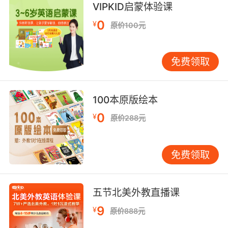
自动扶梯只有早上才是往下行的
VIPKID启蒙体验课
9. This and the escalator was always broken.
0
¥
原价100元
因为理智和自动扶梯总是会崩溃
免费领取
100本原版绘本
0
¥
原价288元
免费领取
五节北美外教直播课
9
¥
原价888元