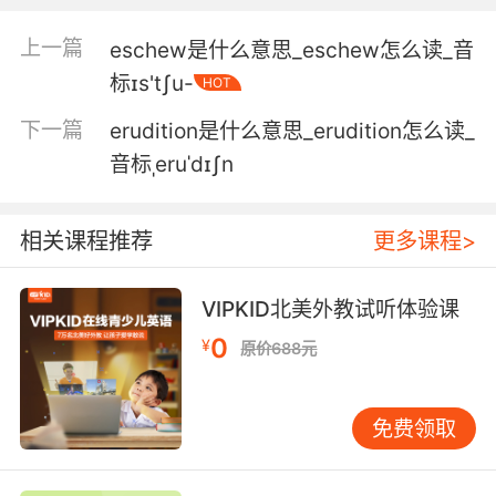
这可能是他 的进一步升级
上一篇
eschew是什么意思_eschew怎么读_音
标ɪs'tʃu-
HOT
5. It's no no surprise that it escalated.
下一篇
erudition是什么意思_erudition怎么读_
他犯罪升级了也没什么可奇怪的
音标ˌeruˈdɪʃn
6. Things kind of escalated from there, and
here we are.
相关课程推荐
更多课程>
事態在那有所升級 就成這樣了
VIPKID北美外教试听体验课
7. But there's definitely gonna be some
0
escalation.
¥
原价688元
但是数量肯定会逐步上升的
免费领取
8. escalators only go down in the morning.