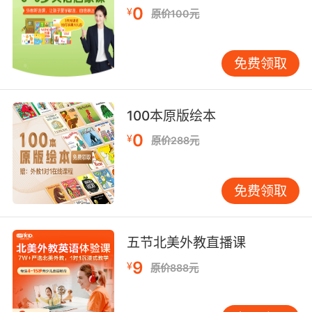
temperament.
0
¥
原价100元
首先选一个冷静随和的目标
免费领取
9. Just an easygoing rabbit, who's not going
to cause any... problems.
100本原版绘本
一只随和的兔子 绝不会招惹任何麻烦
0
¥
原价288元
10. I mean, my brother was just an easygoing
kind of guy.
免费领取
我弟弟是一个非常随和的人
五节北美外教直播课
9
¥
原价888元