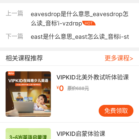
5. These are fresh, easygoing, fruity, aromatic
上一篇
eavesdrop是什么意思_eavesdrop怎
wines.
么读_音标ˈi-vzdrɒp
HOT
这些酒清新 顺口 果味浓郁而芳香
下一篇
east是什么意思_east怎么读_音标i-st
6. It's good he's free, elegant, easygoing and
fearless.
相关课程推荐
更多课程>
还好他有空 他优雅 随和 无所畏惧
VIPKID北美外教试听体验课
7. She keeps telling me how she was never
0
¥
this way with you, how easygoing she was
原价688元
when you were a baby.
免费领取
她一直告诉我她跟你不是这样的 照顾婴儿时的你
有多悠闲
8. First, pick a mark with a calm, easygoing
VIPKID启蒙体验课