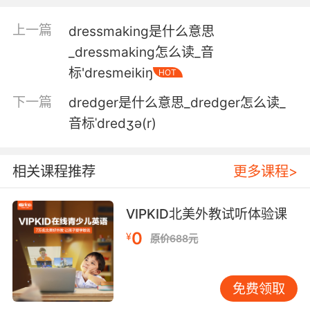
5. Well, I drenched it and hoped that that
上一篇
dressmaking是什么意思
would destroy it.
_dressmaking怎么读_音
我把它浸湿了 希望能毁了它
标'dresmeikiŋ
HOT
6. You're right about the blood on my hands. I
下一篇
dredger是什么意思_dredger怎么读_
drenched myself.
音标ˈdredʒə(r)
你说得没错 我手上全是鲜血 我堕落了
相关课程推荐
更多课程>
7. drenched in blood, stabbed over and over,
and tortured.
VIPKID北美外教试听体验课
一身血 身中数刀 还被折磨过
0
¥
原价688元
8. It's red because it's drenched in the blood
of our people.
免费领取