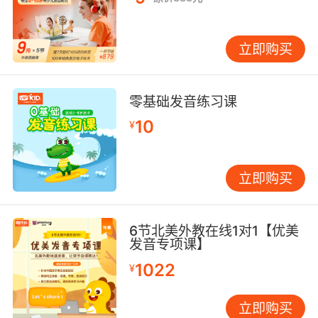
立即购买
零基础发音练习课
10
¥
立即购买
6节北美外教在线1对1【优美
发音专项课】
1022
¥
立即购买