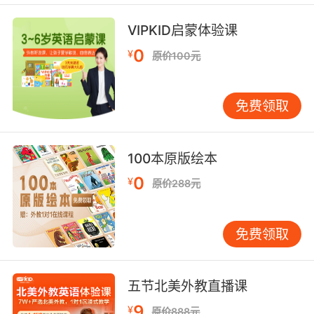
之所以是红 是因为浸泡了咱们族人的血
VIPKID启蒙体验课
9. He won't stop until the land is drenched in
blood.
0
¥
原价100元
他不会停下的 他要让大地上血流成河
免费领取
10. Looking after our guests as opposed to
drenching.
100本原版绘本
照顾一下客人 而非在这里湿身
0
¥
原价288元
免费领取
五节北美外教直播课
9
¥
原价888元