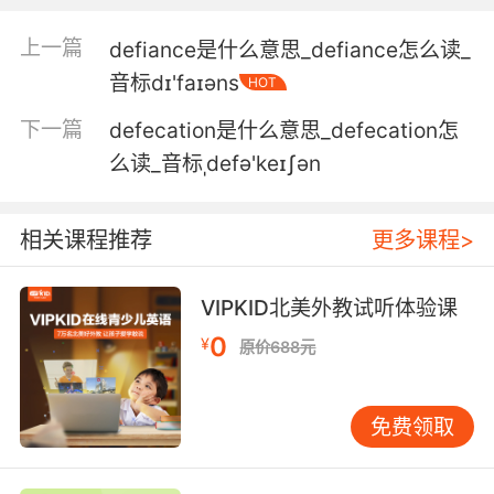
而你现在像对待牲口一样对待无助的孤儿
上一篇
defiance是什么意思_defiance怎么读_
5. I saw you beat a defenceless man who is
音标dɪ'faɪəns
HOT
not your equal.
下一篇
defecation是什么意思_defecation怎
我看到你打了一个手无寸铁的工人
么读_音标ˌdefə'keɪʃən
6. All the time threatening a defenceless old
woman.
相关课程推荐
更多课程>
威胁一个手无寸铁的老太太
VIPKID北美外教试听体验课
7. I'd never dream of stuffing a poor
0
defenceless animal.
¥
原价688元
我绝不会有对手无寸铁的动物下手的念头
免费领取
8. Satellites are virtually defenceless against
highspeed orbital debris.