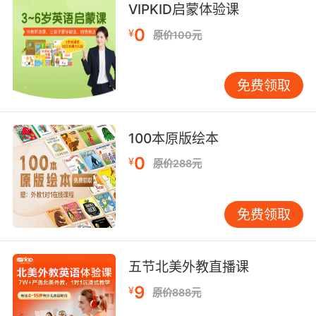
VIPKID启蒙体验课
卫星对这些高速轨道碎片 几乎毫无防御力
0
¥
原价100元
9. Help! I'm a lost tourist with two
defenceless children.
免费领取
救命 我来旅游 带着两个孩子迷路了
10. Inevitably, the tiny, defenceless
100本原版绘本
hatchlings attract scores of predators.
0
¥
原价288元
这些幼小脆弱的幼龟不可避免地 吸引了大批捕猎
者
免费领取
五节北美外教直播课
9
¥
原价888元