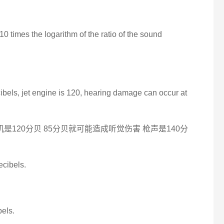
 10 times the logarithm of the ratio of the sound
ibels, jet engine is 120, hearing damage can occur at
是120分贝 85分贝就可能造成听觉伤害 枪声是140分
cibels.
bels.