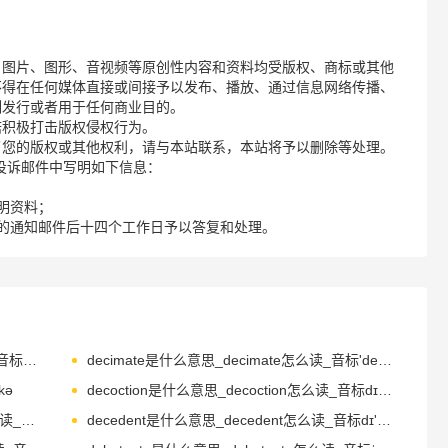
、图片、图形、音视频等原创性内容和资料均受版权、商标或其他
不得在任何媒体直接或间接予以发布、播放、通过信息网络传播、
制发行或者用于任何商业目的。
诺积极打击版权侵权行为。
了您的版权或其他权利，请与本站联系，本站将予以删除等处理。
请您在投诉邮件中写明如下信息：
明资料；
的通知邮件后十四个工作日予以答复和处理。
deciduous是什么意思_deciduous怎么读_音标dɪˈsɪdʒuəs
decimate是什么意思_decimate怎么读_音标'desɪmeɪt
kə
decoction是什么意思_decoction怎么读_音标dɪ'kɒkʃən
decompress是什么意思_decompress怎么读_音标ˌdi-kəmˈpres
decedent是什么意思_decedent怎么读_音标dɪ'si-dənt