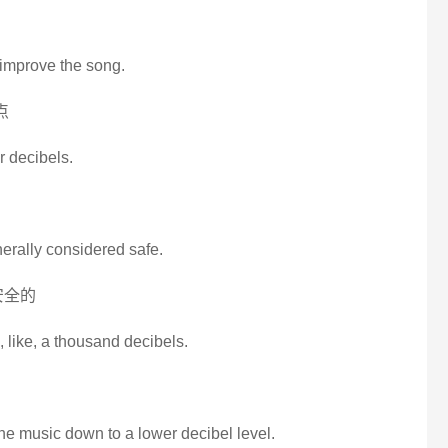
 improve the song.
点
r decibels.
erally considered safe.
安全的
l, like, a thousand decibels.
 the music down to a lower decibel level.