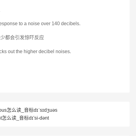
贝
response to a noise over 140 decibels.
 至少都会引发惊吓反应
cks out the higher decibel noises.
ous怎么读_音标dɪˈsɪdʒuəs
t怎么读_音标dɪ'si-dənt