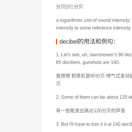
分贝[计] 分贝
a logarithmic unit of sound intensity;
intensity to some reference intensity
decibel的用法和例句：
1. Let's see, uh, lawnmower's 90 dec
85 decibels, gunshots are 140.
我想想 割草机是90分贝 喷气式发动机
贝
2. Some of them can be about 120 de
有一些能发出高达120分贝的声音
3. But I'll have to tran it it at 140 deci