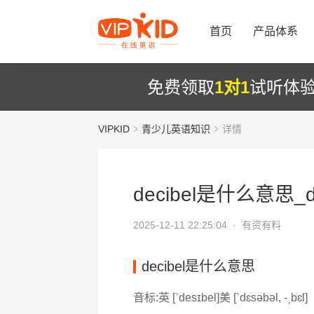
首页
产品体系
免费领取
1对1
试听体
VIPKID
青少儿英语知识
详情
decibel是什么意思_d
2025-12-11 22:25:04 ·
有资有料
decibel是什么意思
音标:英 [ˈdesɪbel]美 [ˈdɛsəbəl, -ˌbɛl]