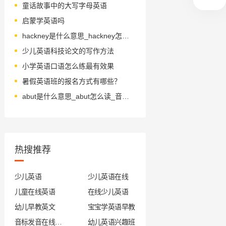
童话故事中的大写字母英语
启蒙学英语吗
hackney是什么意思_hackney怎么读_音标'hæknɪ
少儿英语科技论文的写作方法
小学英语口语怎么练最有效果
暑假英语班的报名方式有哪些？
abut是什么意思_abut怎么读_音标ə'bʌt
热搜推荐
少儿英语
少儿英语在线
儿童在线英语
在线少儿英语
幼儿早教英文
宝宝学英语早教
音标发音在线试听
幼儿英语兴趣班