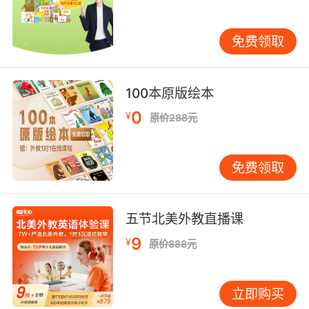
有一个叫金发姑娘的小女孩，
免费领取
她是个非常不错的小女孩，
除了有时候会忘记做妈妈让她做的事情。
100本原版绘本
她确实会忘记！
0
¥
原价288元
对经典故事的重新演绎是一件充满挑战的事，在
这个版本中，请注意金发姑娘是如何在抑制不住
免费领取
的好奇心下一步步走进亲手制造的一连串麻烦
的……麦克林托克刻画的女孩形象让人禁不住想
到，这也很可能发生在一个成年人身上。
五节北美外教直播课
9
¥
原价888元
吉姆·艾尔斯沃斯温暖的、充满吸引力的故事讲
述，与芭芭拉·麦克林托克典雅而诙谐的插图相结
合，让年纪最小的听众也会深深入迷、百听不
立即购买
厌。