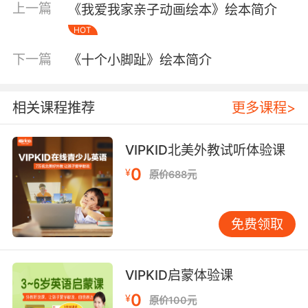
上一篇
《我爱我家亲子动画绘本》绘本简介
HOT
下一篇
《十个小脚趾》绘本简介
相关课程推荐
更多课程>
VIPKID北美外教试听体验课
0
¥
原价688元
免费领取
内容简介
VIPKID启蒙体验课
从前啊从前，
0
¥
原价100元